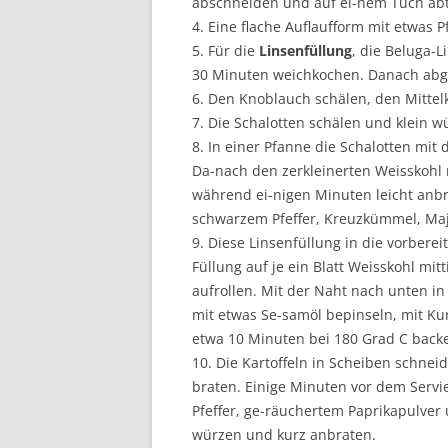
abschneiden und auf ei-nem Tuch abt
4. Eine flache Auflaufform mit etwas 
5. Für die
Linsenfüllung
, die Beluga-
30 Minuten weichkochen. Danach abg
6. Den Knoblauch schälen, den Mittel
7. Die Schalotten schälen und klein wü
8. In einer Pfanne die Schalotten mi
Da-nach den zerkleinerten Weisskohl 
während ei-nigen Minuten leicht anbr
schwarzem Pfeffer, Kreuzkümmel, Maj
9. Diese Linsenfüllung in die vorberei
Füllung auf je ein Blatt Weisskohl mit
aufrollen. Mit der Naht nach unten in
mit etwas Se-samöl bepinseln, mit K
etwa 10 Minuten bei 180 Grad C back
10. Die Kartoffeln in Scheiben schnei
braten. Einige Minuten vor dem Serv
Pfeffer, ge-räuchertem Paprikapulve
würzen und kurz anbraten.