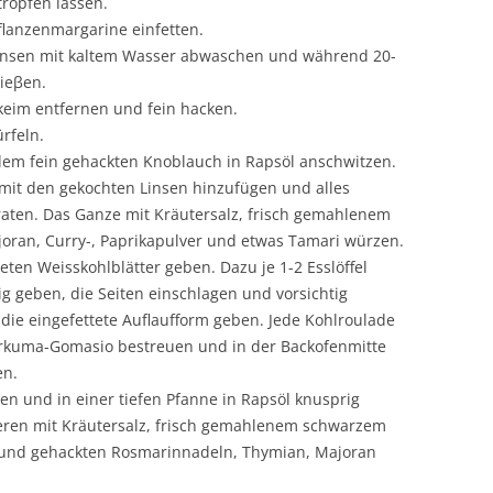
ropfen lassen.
Pflanzenmargarine einfetten.
Linsen mit kaltem Wasser abwaschen und während 20-
ieβen.
keim entfernen und fein hacken.
rfeln.
t dem fein gehackten Knoblauch in Rapsöl anschwitzen.
mit den gekochten Linsen hinzufügen und alles
aten. Das Ganze mit Kräutersalz, frisch gemahlenem
oran, Curry-, Paprikapulver und etwas Tamari würzen.
teten Weisskohlblätter geben. Dazu je 1-2 Esslöffel
tig geben, die Seiten einschlagen und vorsichtig
 die eingefettete Auflaufform geben. Jede Kohlroulade
urkuma-Gomasio bestreuen und in der Backofenmitte
en.
den und in einer tiefen Pfanne in Rapsöl knusprig
ieren mit Kräutersalz, frisch gemahlenem schwarzem
r und gehackten Rosmarinnadeln, Thymian, Majoran