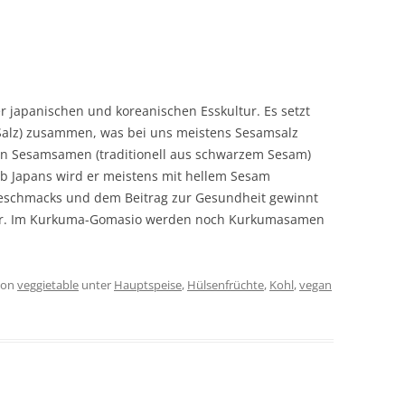
der japanischen und koreanischen Esskultur. Es setzt
 Salz) zusammen, was bei uns meistens Sesamsalz
en Sesamsamen (traditionell aus schwarzem Sesam)
lb Japans wird er meistens mit hellem Sesam
Geschmacks und dem Beitrag zur Gesundheit gewinnt
er. Im Kurkuma-Gomasio werden noch Kurkumasamen
on
veggietable
unter
Hauptspeise
,
Hülsenfrüchte
,
Kohl
,
vegan