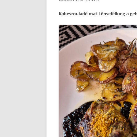
Kabesrouladë mat Lënsefëllung a ge