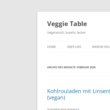
Zum
Inhalt
springen
Veggie Table
Vegetarisch, kreativ, lecker
HOME
ÜBER UNS
WARUM VEG
ARCHIV DES MONATS:
FEBRUAR 2026
Kohlrouladen mit Linsenf
(vegan)
Schreibe eine Antwort