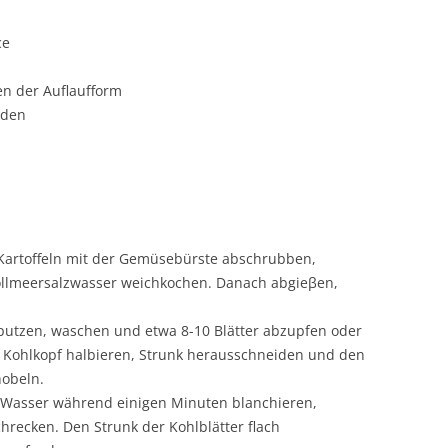
ce
en der Auflaufform
aden
Kartoffeln mit der Gemüsebürste abschrubben,
Vollmeersalzwasser weichkochen. Danach abgieβen,
 putzen, waschen und etwa 8-10 Blätter abzupfen oder
 Kohlkopf halbieren, Strunk herausschneiden und den
hobeln.
Wasser während einigen Minuten blanchieren,
recken. Den Strunk der Kohlblätter flach