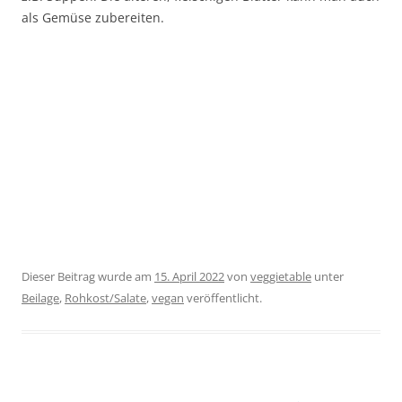
als Gemüse zubereiten.
Dieser Beitrag wurde am
15. April 2022
von
veggietable
unter
Beilage
,
Rohkost/Salate
,
vegan
veröffentlicht.