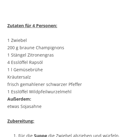
Zutaten für 4 Personen:
1 Zwiebel
200 g braune Champignons
1 Stängel Zitronengras
4 Esslöffel Rapsöl
1 l Gemüsebrühe
Kräutersalz
frisch gemahlener schwarzer Pfeffer
1 Esslöffel Wildpfeilwurzelmehl
Außerdem:
etwas Sojasahne
Zubereitung:
Für die
Suppe
die Zwiebel abziehen und würfeln.