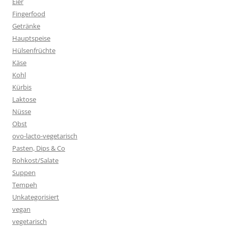
Eier
Fingerfood
Getränke
Hauptspeise
Hülsenfrüchte
Käse
Kohl
Kürbis
Laktose
Nüsse
Obst
ovo-lacto-vegetarisch
Pasten, Dips & Co
Rohkost/Salate
Suppen
Tempeh
Unkategorisiert
vegan
vegetarisch