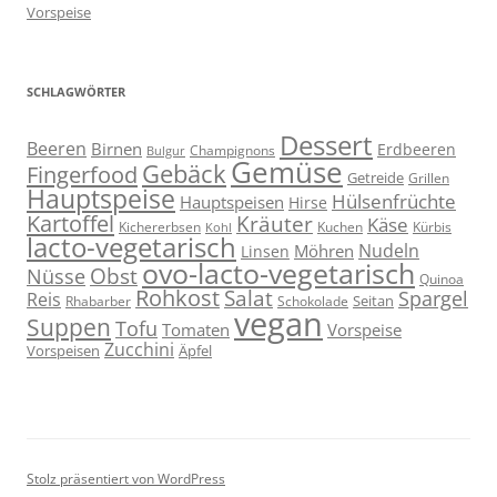
Vorspeise
SCHLAGWÖRTER
Dessert
Beeren
Birnen
Erdbeeren
Champignons
Bulgur
Gemüse
Gebäck
Fingerfood
Getreide
Grillen
Hauptspeise
Hülsenfrüchte
Hauptspeisen
Hirse
Kartoffel
Kräuter
Käse
Kuchen
Kichererbsen
Kürbis
Kohl
lacto-vegetarisch
Nudeln
Möhren
Linsen
ovo-lacto-vegetarisch
Obst
Nüsse
Quinoa
Rohkost
Salat
Spargel
Reis
Seitan
Schokolade
Rhabarber
vegan
Suppen
Tofu
Tomaten
Vorspeise
Zucchini
Vorspeisen
Äpfel
Stolz präsentiert von WordPress