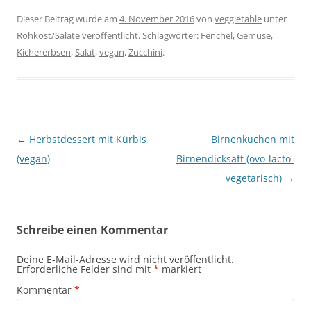
Dieser Beitrag wurde am
4. November 2016
von
veggietable
unter
Rohkost/Salate
veröffentlicht. Schlagwörter:
Fenchel
,
Gemüse
,
Kichererbsen
,
Salat
,
vegan
,
Zucchini
.
Beitragsnavigation
←
Herbstdessert mit Kürbis
Birnenkuchen mit
(vegan)
Birnendicksaft (ovo-lacto-
vegetarisch)
→
Schreibe einen Kommentar
Deine E-Mail-Adresse wird nicht veröffentlicht.
Erforderliche Felder sind mit
*
markiert
Kommentar
*