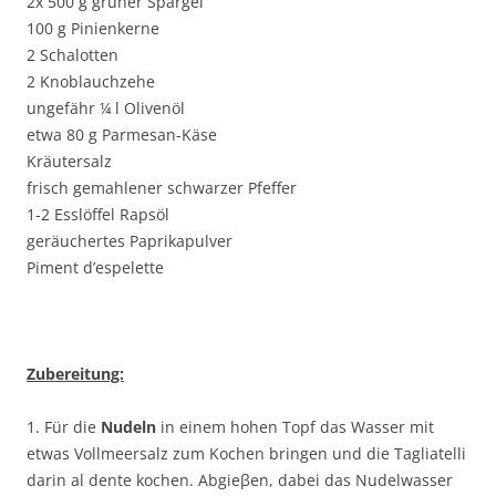
2x 500 g grüner Spargel
100 g Pinienkerne
2 Schalotten
2 Knoblauchzehe
ungefähr ¼ l Olivenöl
etwa 80 g Parmesan-Käse
Kräutersalz
frisch gemahlener schwarzer Pfeffer
1-2 Esslöffel Rapsöl
geräuchertes Paprikapulver
Piment d’espelette
Zubereitung:
1. Für die
Nudeln
in einem hohen Topf das Wasser mit
etwas Vollmeersalz zum Kochen bringen und die Tagliatelli
darin al dente kochen. Abgieβen, dabei das Nudelwasser