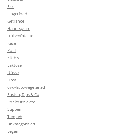
Eier
Fingerfood
Getränke
Hauptspeise
Hülsenfrüchte
Käse
Kohl
Kürbis
Laktose
Nüsse
Obst
ovo-lacto-vegetarisch
Pasten, Dips & Co
Rohkost/Salate
Suppen
Tempeh
Unkategorisiert
vegan