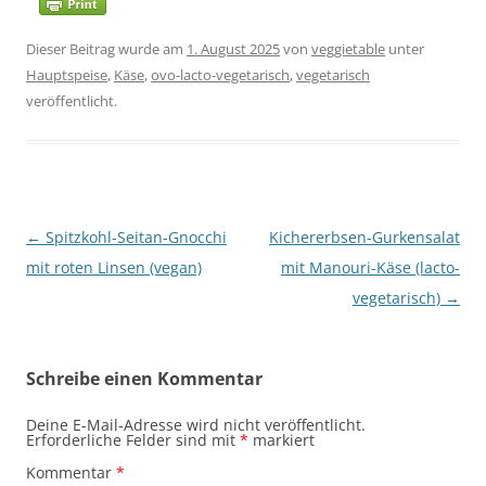
Dieser Beitrag wurde am
1. August 2025
von
veggietable
unter
Hauptspeise
,
Käse
,
ovo-lacto-vegetarisch
,
vegetarisch
veröffentlicht.
Beitragsnavigation
←
Spitzkohl-Seitan-Gnocchi
Kichererbsen-Gurkensalat
mit roten Linsen (vegan)
mit Manouri-Käse (lacto-
vegetarisch)
→
Schreibe einen Kommentar
Deine E-Mail-Adresse wird nicht veröffentlicht.
Erforderliche Felder sind mit
*
markiert
Kommentar
*