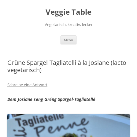
Zum
Inhalt
Veggie Table
springen
Vegetarisch, kreativ, lecker
Menü
Grüne Spargel-Tagliatelli à la Josiane (lacto-
vegetarisch)
Schreibe eine Antwort
Dem Josiane seng Gréng Spargel-Tagliatellë