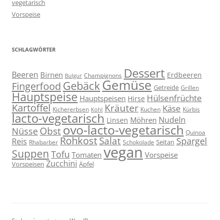
vegetarisch
Vorspeise
SCHLAGWÖRTER
Dessert
Beeren
Birnen
Erdbeeren
Champignons
Bulgur
Gemüse
Gebäck
Fingerfood
Getreide
Grillen
Hauptspeise
Hülsenfrüchte
Hauptspeisen
Hirse
Kartoffel
Kräuter
Käse
Kuchen
Kichererbsen
Kürbis
Kohl
lacto-vegetarisch
Nudeln
Möhren
Linsen
ovo-lacto-vegetarisch
Obst
Nüsse
Quinoa
Rohkost
Salat
Spargel
Reis
Seitan
Schokolade
Rhabarber
vegan
Suppen
Tofu
Tomaten
Vorspeise
Zucchini
Vorspeisen
Äpfel