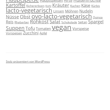
Hülsenfrüchte
Hauptspeisen
Hirse
Kartoffel
Kräuter
Käse
Kuchen
Kichererbsen
Kürbis
Kohl
lacto-vegetarisch
Nudeln
Möhren
Linsen
ovo-lacto-vegetarisch
Obst
Nüsse
Quinoa
Rohkost
Salat
Spargel
Reis
Seitan
Schokolade
Rhabarber
vegan
Suppen
Tofu
Tomaten
Vorspeise
Zucchini
Vorspeisen
Äpfel
Stolz präsentiert von WordPress