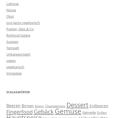
Laktose
Nüsse
Obst
ovo-lacto-vegetarisch
Pasten, Dips & Co
Rohkost/Salate
Suppen
Tempeh
Unkategorisiert
vegan
vegetarisch
Vorspeise
SCHLAGWÖRTER
Dessert
Beeren
Birnen
Erdbeeren
Champignons
Bulgur
Gemüse
Gebäck
Fingerfood
Getreide
Grillen
Hauptspeise