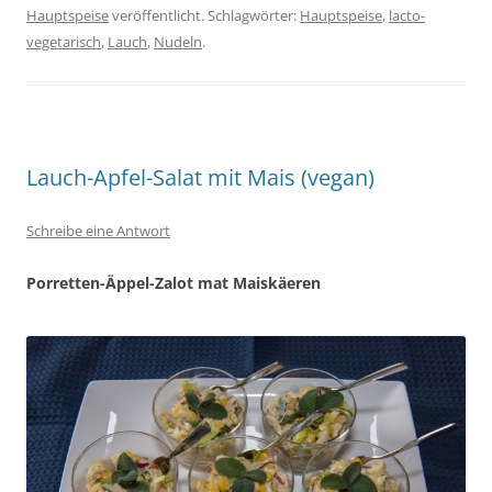
Hauptspeise
veröffentlicht. Schlagwörter:
Hauptspeise
,
lacto-
vegetarisch
,
Lauch
,
Nudeln
.
Lauch-Apfel-Salat mit Mais (vegan)
Schreibe eine Antwort
Porretten-Äppel-Zalot mat Maiskäeren