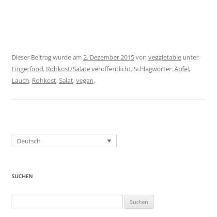
Dieser Beitrag wurde am
2. Dezember 2015
von
veggietable
unter
Fingerfood
,
Rohkost/Salate
veröffentlicht. Schlagwörter:
Äpfel
,
Lauch
,
Rohkost
,
Salat
,
vegan
.
Deutsch
SUCHEN
Suchen
nach: