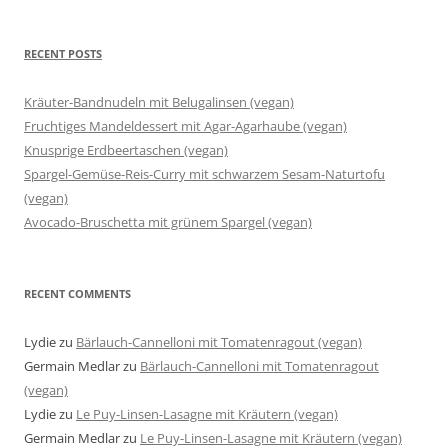
RECENT POSTS
Kräuter-Bandnudeln mit Belugalinsen (vegan)
Fruchtiges Mandeldessert mit Agar-Agarhaube (vegan)
Knusprige Erdbeertaschen (vegan)
Spargel-Gemüse-Reis-Curry mit schwarzem Sesam-Naturtofu
(vegan)
Avocado-Bruschetta mit grünem Spargel (vegan)
RECENT COMMENTS
Lydie
zu
Bärlauch-Cannelloni mit Tomatenragout (vegan)
Germain Medlar
zu
Bärlauch-Cannelloni mit Tomatenragout
(vegan)
Lydie
zu
Le Puy-Linsen-Lasagne mit Kräutern (vegan)
Germain Medlar
zu
Le Puy-Linsen-Lasagne mit Kräutern (vegan)