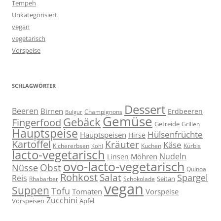
Tempeh
Unkategorisiert
vegan
vegetarisch
Vorspeise
SCHLAGWÖRTER
Dessert
Beeren
Birnen
Erdbeeren
Champignons
Bulgur
Gemüse
Gebäck
Fingerfood
Getreide
Grillen
Hauptspeise
Hülsenfrüchte
Hauptspeisen
Hirse
Kartoffel
Kräuter
Käse
Kuchen
Kichererbsen
Kürbis
Kohl
lacto-vegetarisch
Nudeln
Möhren
Linsen
ovo-lacto-vegetarisch
Obst
Nüsse
Quinoa
Rohkost
Salat
Spargel
Reis
Seitan
Schokolade
Rhabarber
vegan
Suppen
Tofu
Tomaten
Vorspeise
Zucchini
Vorspeisen
Äpfel