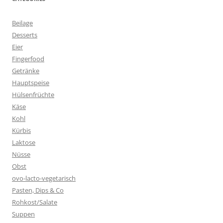
Beilage
Desserts
Eier
Fingerfood
Getränke
Hauptspeise
Hülsenfrüchte
Käse
Kohl
Kürbis
Laktose
Nüsse
Obst
ovo-lacto-vegetarisch
Pasten, Dips & Co
Rohkost/Salate
Suppen