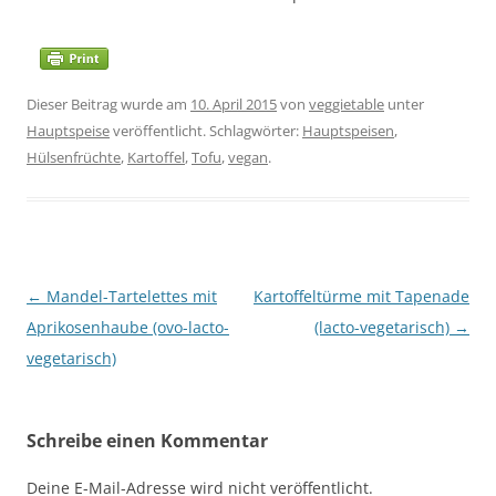
Dieser Beitrag wurde am
10. April 2015
von
veggietable
unter
Hauptspeise
veröffentlicht. Schlagwörter:
Hauptspeisen
,
Hülsenfrüchte
,
Kartoffel
,
Tofu
,
vegan
.
Beitragsnavigation
←
Mandel-Tartelettes mit
Kartoffeltürme mit Tapenade
Aprikosenhaube (ovo-lacto-
(lacto-vegetarisch)
→
vegetarisch)
Schreibe einen Kommentar
Deine E-Mail-Adresse wird nicht veröffentlicht.