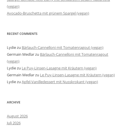
(vegan)
Avocado-Bruschetta mit grünem Spargel (vegan)
RECENT COMMENTS
Lydie
zu
Bärlauch-Cannelloni mit Tomatenragout (vegan)
Germain Medlar
zu
Bärlauch-Cannelloni mit Tomatenragout
(vegan)
Lydie
zu
Le Puy-Linsen-Lasagne mit Kräutern (vegan)
Germain Medlar
zu
Le Puy-Linsen-Lasagne mit Kräutern (vegan)
Lydie
zu
Apfel-Vanilledessert mit Nusskrokant (vegan)
ARCHIVE
August 2026
Juli 2026