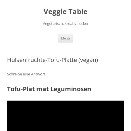
Zum
Inhalt
Veggie Table
springen
Vegetarisch, kreativ, lecker
Menü
Hülsenfrüchte-Tofu-Platte (vegan)
Schreibe eine Antwort
Tofu-Plat mat Leguminosen