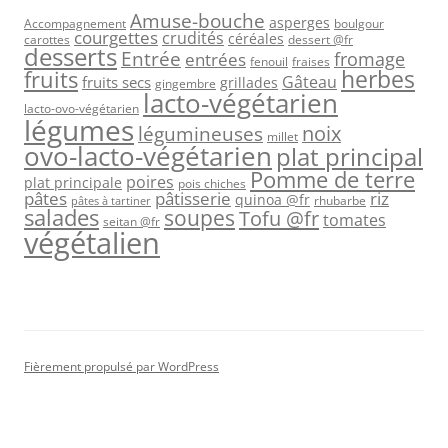
Amuse-bouche
asperges
Accompagnement
boulgour
courgettes
crudités
céréales
carottes
dessert @fr
desserts
Entrée
fromage
entrées
fenouil
fraises
herbes
fruits
Gâteau
fruits secs
grillades
gingembre
lacto-végétarien
lacto-ovo-végétarien
légumes
légumineuses
noix
millet
ovo-lacto-végétarien
plat principal
Pomme de terre
poires
plat principale
pois chiches
pâtes
riz
pâtisserie
quinoa @fr
rhubarbe
pâtes à tartiner
salades
soupes
Tofu @fr
tomates
seitan @fr
végétalien
Fièrement propulsé par WordPress