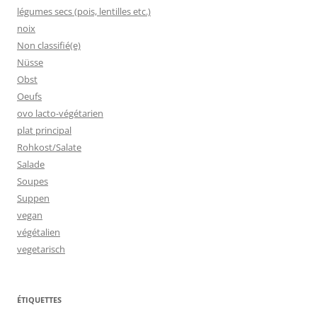
légumes secs (pois, lentilles etc.)
noix
Non classifié(e)
Nüsse
Obst
Oeufs
ovo lacto-végétarien
plat principal
Rohkost/Salate
Salade
Soupes
Suppen
vegan
végétalien
vegetarisch
ÉTIQUETTES