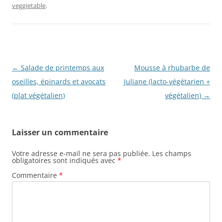
veggietable
.
Navigation
←
Salade de printemps aux
Mousse à rhubarbe de
des
oseilles, épinards et avocats
Juliane (lacto-végétarien +
articles
(plat végétalien)
végétalien)
→
Laisser un commentaire
Votre adresse e-mail ne sera pas publiée.
Les champs
obligatoires sont indiqués avec
*
Commentaire
*