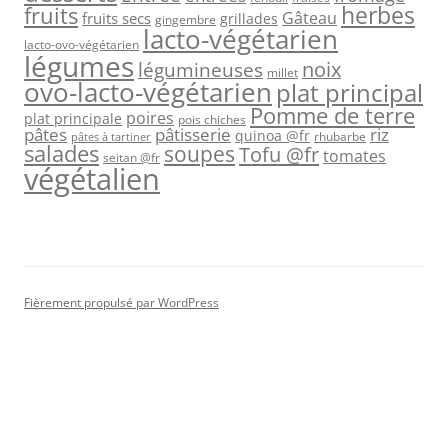
herbes
fruits
Gâteau
fruits secs
grillades
gingembre
lacto-végétarien
lacto-ovo-végétarien
légumes
légumineuses
noix
millet
ovo-lacto-végétarien
plat principal
Pomme de terre
poires
plat principale
pois chiches
pâtes
riz
pâtisserie
quinoa @fr
rhubarbe
pâtes à tartiner
salades
soupes
Tofu @fr
tomates
seitan @fr
végétalien
Fièrement propulsé par WordPress