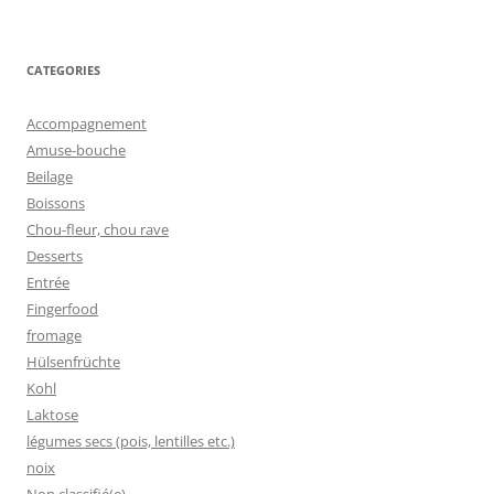
CATEGORIES
Accompagnement
Amuse-bouche
Beilage
Boissons
Chou-fleur, chou rave
Desserts
Entrée
Fingerfood
fromage
Hülsenfrüchte
Kohl
Laktose
légumes secs (pois, lentilles etc.)
noix
Non classifié(e)