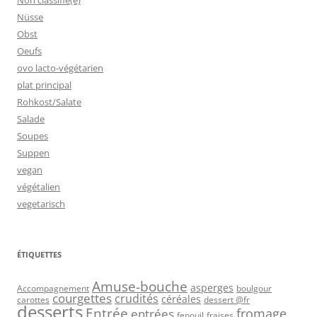
Nüsse
Obst
Oeufs
ovo lacto-végétarien
plat principal
Rohkost/Salate
Salade
Soupes
Suppen
vegan
végétalien
vegetarisch
ÉTIQUETTES
Amuse-bouche
asperges
Accompagnement
boulgour
courgettes
crudités
céréales
carottes
dessert @fr
desserts
Entrée
fromage
entrées
fenouil
fraises