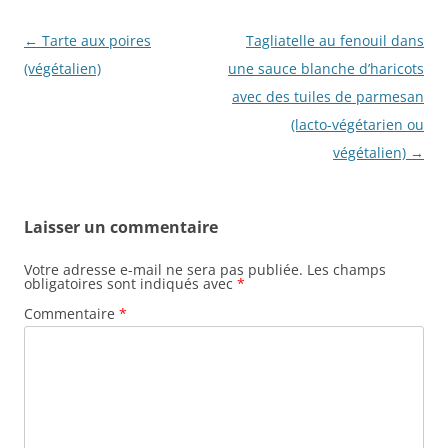
Navigation
←
Tarte aux poires
Tagliatelle au fenouil dans
des
(végétalien)
une sauce blanche d’haricots
articles
avec des tuiles de parmesan
(lacto-végétarien ou
végétalien)
→
Laisser un commentaire
Votre adresse e-mail ne sera pas publiée.
Les champs
obligatoires sont indiqués avec
*
Commentaire
*