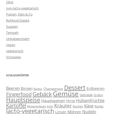
Obst
ovo-lacto-vegetarisch
Pasten, Dips & Co
Rohkost/Salate
Suppen
Tempeh
Unkategorisiert
vegan
vegetarisch
Vorspeise
SCHLAGWÖRTER
Dessert
Beeren
Birnen
Erdbeeren
Champignons
Bulgur
Gemüse
Gebäck
Fingerfood
Getreide
Grillen
Hauptspeise
Hülsenfrüchte
Hauptspeisen
Hirse
Kartoffel
Kräuter
Käse
Kuchen
Kichererbsen
Kürbis
Kohl
lacto-vegetarisch
Nudeln
Möhren
Linsen