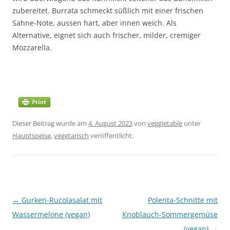
zubereitet. Burrata schmeckt süßlich mit einer frischen
Sahne-Note, aussen hart, aber innen weich. Als
Alternative, eignet sich auch frischer, milder, cremiger
Mozzarella.
Dieser Beitrag wurde am
4. August 2023
von
veggietable
unter
Hauptspeise
,
vegetarisch
veröffentlicht.
Beitragsnavigation
←
Gurken-Rucolasalat mit
Polenta-Schnitte mit
Wassermelone (vegan)
Knoblauch-Sommergemüse
(vegan)
→