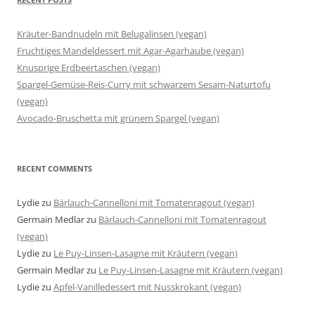
Kräuter-Bandnudeln mit Belugalinsen (vegan)
Fruchtiges Mandeldessert mit Agar-Agarhaube (vegan)
Knusprige Erdbeertaschen (vegan)
Spargel-Gemüse-Reis-Curry mit schwarzem Sesam-Naturtofu
(vegan)
Avocado-Bruschetta mit grünem Spargel (vegan)
RECENT COMMENTS
Lydie
zu
Bärlauch-Cannelloni mit Tomatenragout (vegan)
Germain Medlar
zu
Bärlauch-Cannelloni mit Tomatenragout
(vegan)
Lydie
zu
Le Puy-Linsen-Lasagne mit Kräutern (vegan)
Germain Medlar
zu
Le Puy-Linsen-Lasagne mit Kräutern (vegan)
Lydie
zu
Apfel-Vanilledessert mit Nusskrokant (vegan)