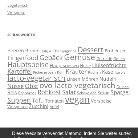
vegetarisch
Vorspeise
SCHLAGWÖRTER
Dessert
Beeren
Birnen
Erdbeeren
Champignons
Bulgur
Gemüse
Gebäck
Fingerfood
Getreide
Grillen
Hauptspeise
Hülsenfrüchte
Hauptspeisen
Hirse
Kartoffel
Kräuter
Käse
Kuchen
Kichererbsen
Kürbis
Kohl
lacto-vegetarisch
Nudeln
Möhren
Linsen
ovo-lacto-vegetarisch
Obst
Nüsse
Quinoa
Rohkost
Salat
Spargel
Reis
Seitan
Schokolade
Rhabarber
vegan
Suppen
Tofu
Tomaten
Vorspeise
Zucchini
Vorspeisen
Äpfel
Diese Website verwendet Matomo. Indem Sie weiter surfen,