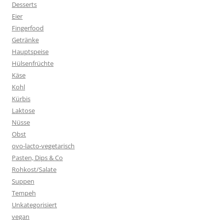
Desserts
Eier
Fingerfood
Getränke
Hauptspeise
Hülsenfrüchte
Käse
Kohl
Kürbis
Laktose
Nüsse
Obst
ovo-lacto-vegetarisch
Pasten, Dips & Co
Rohkost/Salate
Suppen
Tempeh
Unkategorisiert
vegan