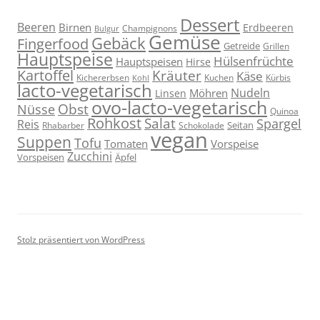
Dessert
Beeren
Birnen
Erdbeeren
Champignons
Bulgur
Gemüse
Gebäck
Fingerfood
Getreide
Grillen
Hauptspeise
Hülsenfrüchte
Hauptspeisen
Hirse
Kartoffel
Kräuter
Käse
Kuchen
Kichererbsen
Kürbis
Kohl
lacto-vegetarisch
Nudeln
Möhren
Linsen
ovo-lacto-vegetarisch
Obst
Nüsse
Quinoa
Rohkost
Salat
Spargel
Reis
Seitan
Schokolade
Rhabarber
vegan
Suppen
Tofu
Tomaten
Vorspeise
Zucchini
Vorspeisen
Äpfel
Stolz präsentiert von WordPress