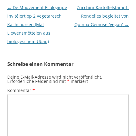
Beitragsnavigation
←
De Mouvement Ecologique
Zucchini-Kartoffelstampf-
invitéiert op 2 Vegetaresch
Rondelles begleitet von
Kachcoursen (Mat
Quinoa-Gemüse (vegan)
→
Liewensmëttelen aus
biologeschem Ubau)
Schreibe einen Kommentar
Deine E-Mail-Adresse wird nicht veröffentlicht.
Erforderliche Felder sind mit
*
markiert
Kommentar
*