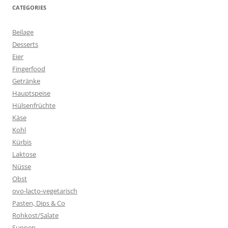
CATEGORIES
Beilage
Desserts
Eier
Fingerfood
Getränke
Hauptspeise
Hülsenfrüchte
Käse
Kohl
Kürbis
Laktose
Nüsse
Obst
ovo-lacto-vegetarisch
Pasten, Dips & Co
Rohkost/Salate
Suppen