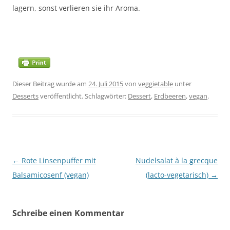
lagern, sonst verlieren sie ihr Aroma.
Dieser Beitrag wurde am
24. Juli 2015
von
veggietable
unter
Desserts
veröffentlicht. Schlagwörter:
Dessert
,
Erdbeeren
,
vegan
.
Beitragsnavigation
←
Rote Linsenpuffer mit
Nudelsalat à la grecque
Balsamicosenf (vegan)
(lacto-vegetarisch)
→
Schreibe einen Kommentar