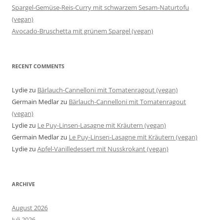
Spargel-Gemüse-Reis-Curry mit schwarzem Sesam-Naturtofu
(vegan)
Avocado-Bruschetta mit grünem Spargel (vegan)
RECENT COMMENTS
Lydie
zu
Bärlauch-Cannelloni mit Tomatenragout (vegan)
Germain Medlar
zu
Bärlauch-Cannelloni mit Tomatenragout
(vegan)
Lydie
zu
Le Puy-Linsen-Lasagne mit Kräutern (vegan)
Germain Medlar
zu
Le Puy-Linsen-Lasagne mit Kräutern (vegan)
Lydie
zu
Apfel-Vanilledessert mit Nusskrokant (vegan)
ARCHIVE
August 2026
Juli 2026