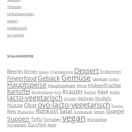
Tempeh
Unkategorisiert
vegan
vegetarisch
Vorspeise
SCHLAGWÖRTER
Dessert
Beeren
Birnen
Erdbeeren
Champignons
Bulgur
Gemüse
Gebäck
Fingerfood
Getreide
Grillen
Hauptspeise
Hülsenfrüchte
Hauptspeisen
Hirse
Kartoffel
Kräuter
Käse
Kuchen
Kichererbsen
Kürbis
Kohl
lacto-vegetarisch
Nudeln
Möhren
Linsen
ovo-lacto-vegetarisch
Obst
Nüsse
Quinoa
Rohkost
Salat
Spargel
Reis
Seitan
Schokolade
Rhabarber
vegan
Suppen
Tofu
Tomaten
Vorspeise
Zucchini
Vorspeisen
Äpfel