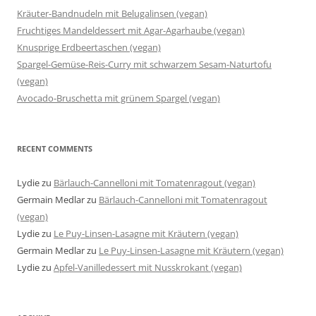
Kräuter-Bandnudeln mit Belugalinsen (vegan)
Fruchtiges Mandeldessert mit Agar-Agarhaube (vegan)
Knusprige Erdbeertaschen (vegan)
Spargel-Gemüse-Reis-Curry mit schwarzem Sesam-Naturtofu
(vegan)
Avocado-Bruschetta mit grünem Spargel (vegan)
RECENT COMMENTS
Lydie
zu
Bärlauch-Cannelloni mit Tomatenragout (vegan)
Germain Medlar
zu
Bärlauch-Cannelloni mit Tomatenragout
(vegan)
Lydie
zu
Le Puy-Linsen-Lasagne mit Kräutern (vegan)
Germain Medlar
zu
Le Puy-Linsen-Lasagne mit Kräutern (vegan)
Lydie
zu
Apfel-Vanilledessert mit Nusskrokant (vegan)