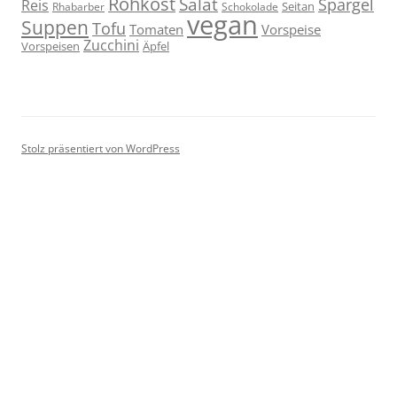
Rohkost
Salat
Spargel
Reis
Seitan
Schokolade
Rhabarber
vegan
Suppen
Tofu
Tomaten
Vorspeise
Zucchini
Vorspeisen
Äpfel
Stolz präsentiert von WordPress