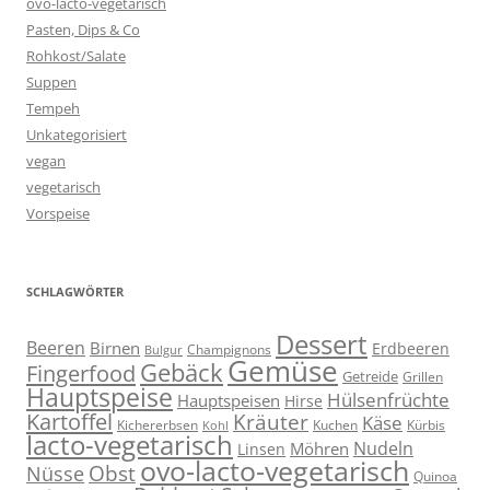
ovo-lacto-vegetarisch
Pasten, Dips & Co
Rohkost/Salate
Suppen
Tempeh
Unkategorisiert
vegan
vegetarisch
Vorspeise
SCHLAGWÖRTER
Dessert
Beeren
Birnen
Erdbeeren
Champignons
Bulgur
Gemüse
Gebäck
Fingerfood
Getreide
Grillen
Hauptspeise
Hülsenfrüchte
Hauptspeisen
Hirse
Kartoffel
Kräuter
Käse
Kuchen
Kichererbsen
Kürbis
Kohl
lacto-vegetarisch
Nudeln
Möhren
Linsen
ovo-lacto-vegetarisch
Obst
Nüsse
Quinoa