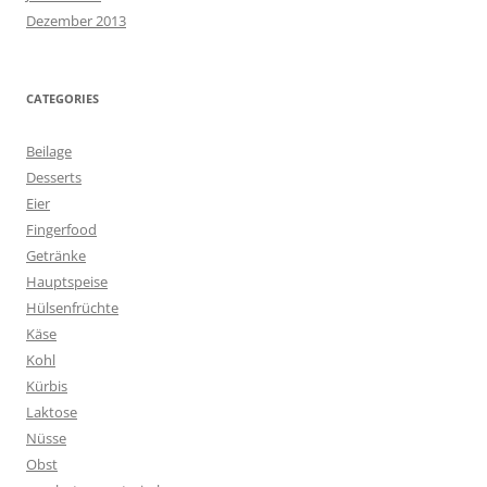
Dezember 2013
CATEGORIES
Beilage
Desserts
Eier
Fingerfood
Getränke
Hauptspeise
Hülsenfrüchte
Käse
Kohl
Kürbis
Laktose
Nüsse
Obst