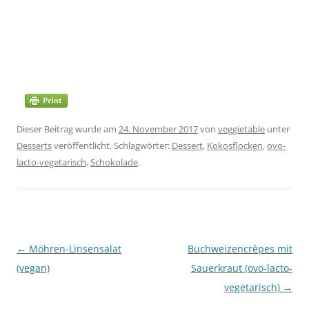
Dieser Beitrag wurde am
24. November 2017
von
veggietable
unter
Desserts
veröffentlicht. Schlagwörter:
Dessert
,
Kokosflocken
,
ovo-
lacto-vegetarisch
,
Schokolade
.
Beitragsnavigation
←
Möhren-Linsensalat
Buchweizencrêpes mit
(vegan)
Sauerkraut (ovo-lacto-
vegetarisch)
→