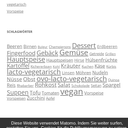
vegetarisch
Vorspeise
SCHLAGWÖRTER
Dessert
Beeren
Birnen
Erdbeeren
Champignons
Bulgur
Gemüse
Gebäck
Fingerfood
Getreide
Grillen
Hauptspeise
Hülsenfrüchte
Hauptspeisen
Hirse
Kartoffel
Kräuter
Käse
Kuchen
Kichererbsen
Kürbis
Kohl
lacto-vegetarisch
Nudeln
Möhren
Linsen
ovo-lacto-vegetarisch
Obst
Nüsse
Quinoa
Rohkost
Salat
Spargel
Reis
Seitan
Schokolade
Rhabarber
vegan
Suppen
Tofu
Tomaten
Vorspeise
Zucchini
Vorspeisen
Äpfel
Diese Website verwendet Matomo. Indem Sie weiter surfen,
gestatten Sie uns, Cookies für die Publikumsmessung zu setzen.