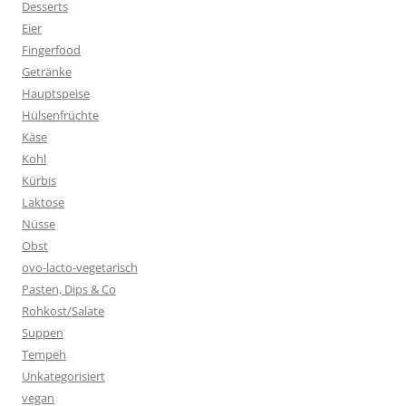
Desserts
Eier
Fingerfood
Getränke
Hauptspeise
Hülsenfrüchte
Käse
Kohl
Kürbis
Laktose
Nüsse
Obst
ovo-lacto-vegetarisch
Pasten, Dips & Co
Rohkost/Salate
Suppen
Tempeh
Unkategorisiert
vegan