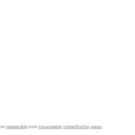
von
veggietable
unter
Hauptspeise
,
Hülsenfrüchte
,
vegan
,