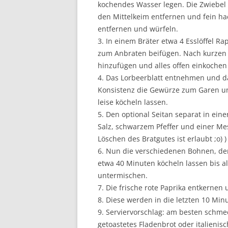
kochendes Wasser legen. Die Zwiebel
den Mittelkeim entfernen und fein ha
entfernen und würfeln.
3. In einem Bräter etwa 4 Esslöffel 
zum Anbraten beifügen. Nach kurzen 
hinzufügen und alles offen einkochen
4. Das Lorbeerblatt entnehmen und d
Konsistenz die Gewürze zum Garen un
leise köcheln lassen.
5. Den optional Seitan separat in ei
Salz, schwarzem Pfeffer und einer M
Löschen des Bratgutes ist erlaubt ;o) )
6. Nun die verschiedenen Bohnen, de
etwa 40 Minuten köcheln lassen bis a
untermischen.
7. Die frische rote Paprika entkernen 
8. Diese werden in die letzten 10 Min
9. Serviervorschlag: am besten schmec
getoastetes Fladenbrot oder italienis