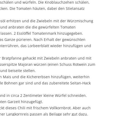
 schälen und würfeln. Die Knoblauchzehen schälen,
cken. Die Tomaten häuten, dabei den Stielansatz
Rapsöl erhitzen und die Zwiebeln mit der Würzmischung
und anbraten die die gewürfelten Tomaten
 lassen. 2 Esslöffel Tomatenmark hinzugegeben.
as Ganze pürieren. Nach Erhalt der gewünschten
terrühren, das Lorbeerblatt wieder hinzufügen und
ner Bratpfanne gehackt mit Zwiebeln anbraten und mit
esserspitze Majoran würzen (einen Schuss Rotwein zum
 und beiseite stellen.
n Mais und die Kichererbsen hinzufügen, weiterhin
lle Bohnen gar sind und das zubereitete Seitan-Hack
und in circa 2 Zentimeter kleine Würfel schneiden.
uten Garzeit hinzugefügt.
kt dieses Chili mit frischem Vollkornbrot. Aber auch
cher Langkornreis passen als Beilage sehr gut dazu.