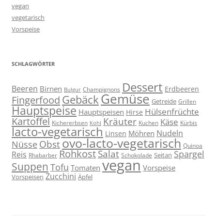
vegan
vegetarisch
Vorspeise
SCHLAGWÖRTER
Dessert
Beeren
Birnen
Erdbeeren
Champignons
Bulgur
Gemüse
Gebäck
Fingerfood
Getreide
Grillen
Hauptspeise
Hülsenfrüchte
Hauptspeisen
Hirse
Kartoffel
Kräuter
Käse
Kuchen
Kichererbsen
Kürbis
Kohl
lacto-vegetarisch
Nudeln
Möhren
Linsen
ovo-lacto-vegetarisch
Obst
Nüsse
Quinoa
Rohkost
Salat
Spargel
Reis
Seitan
Schokolade
Rhabarber
vegan
Suppen
Tofu
Tomaten
Vorspeise
Zucchini
Vorspeisen
Äpfel