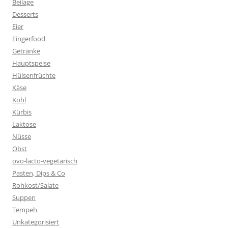
Beilage
Desserts
Eier
Fingerfood
Getränke
Hauptspeise
Hülsenfrüchte
Käse
Kohl
Kürbis
Laktose
Nüsse
Obst
ovo-lacto-vegetarisch
Pasten, Dips & Co
Rohkost/Salate
Suppen
Tempeh
Unkategorisiert