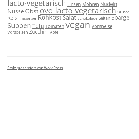
lacto-vegetarisch
Nudeln
Möhren
Linsen
ovo-lacto-vegetarisch
Obst
Nüsse
Quinoa
Rohkost
Salat
Spargel
Reis
Seitan
Schokolade
Rhabarber
vegan
Suppen
Tofu
Tomaten
Vorspeise
Zucchini
Vorspeisen
Äpfel
Stolz präsentiert von WordPress