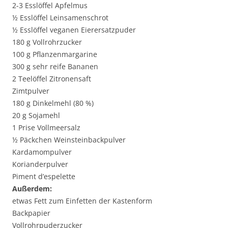
2-3 Esslöffel Apfelmus
½ Esslöffel Leinsamenschrot
½ Esslöffel veganen Eierersatzpuder
180 g Vollrohrzucker
100 g Pflanzenmargarine
300 g sehr reife Bananen
2 Teelöffel Zitronensaft
Zimtpulver
180 g Dinkelmehl (80 %)
20 g Sojamehl
1 Prise Vollmeersalz
½ Päckchen Weinsteinbackpulver
Kardamompulver
Korianderpulver
Piment d’espelette
Außerdem:
etwas Fett zum Einfetten der Kastenform
Backpapier
Vollrohrpuderzucker