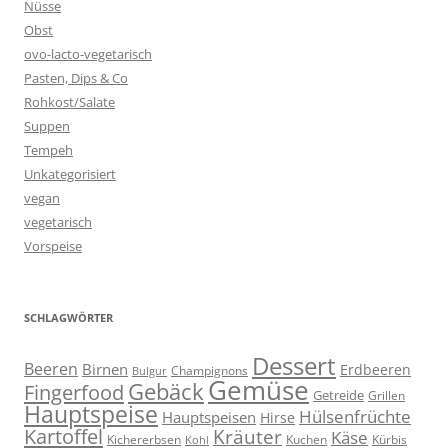
Nüsse
Obst
ovo-lacto-vegetarisch
Pasten, Dips & Co
Rohkost/Salate
Suppen
Tempeh
Unkategorisiert
vegan
vegetarisch
Vorspeise
SCHLAGWÖRTER
Dessert
Beeren
Birnen
Erdbeeren
Champignons
Bulgur
Gemüse
Gebäck
Fingerfood
Getreide
Grillen
Hauptspeise
Hülsenfrüchte
Hauptspeisen
Hirse
Kartoffel
Kräuter
Käse
Kuchen
Kichererbsen
Kürbis
Kohl