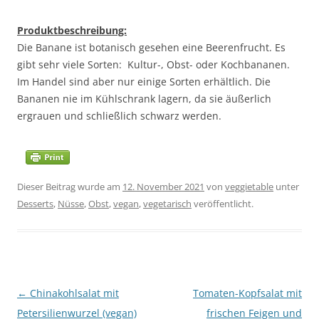
Produktbeschreibung:
Die Banane ist botanisch gesehen eine Beerenfrucht. Es
gibt sehr viele Sorten: Kultur-, Obst- oder Kochbananen.
Im Handel sind aber nur einige Sorten erhältlich. Die
Bananen nie im Kühlschrank lagern, da sie äußerlich
ergrauen und schließlich schwarz werden.
Dieser Beitrag wurde am
12. November 2021
von
veggietable
unter
Desserts
,
Nüsse
,
Obst
,
vegan
,
vegetarisch
veröffentlicht.
Beitragsnavigation
←
Chinakohlsalat mit
Tomaten-Kopfsalat mit
Petersilienwurzel (vegan)
frischen Feigen und