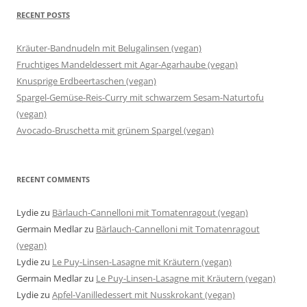
RECENT POSTS
Kräuter-Bandnudeln mit Belugalinsen (vegan)
Fruchtiges Mandeldessert mit Agar-Agarhaube (vegan)
Knusprige Erdbeertaschen (vegan)
Spargel-Gemüse-Reis-Curry mit schwarzem Sesam-Naturtofu
(vegan)
Avocado-Bruschetta mit grünem Spargel (vegan)
RECENT COMMENTS
Lydie
zu
Bärlauch-Cannelloni mit Tomatenragout (vegan)
Germain Medlar
zu
Bärlauch-Cannelloni mit Tomatenragout
(vegan)
Lydie
zu
Le Puy-Linsen-Lasagne mit Kräutern (vegan)
Germain Medlar
zu
Le Puy-Linsen-Lasagne mit Kräutern (vegan)
Lydie
zu
Apfel-Vanilledessert mit Nusskrokant (vegan)