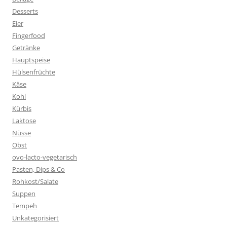
Desserts
Eier
Fingerfood
Getränke
Hauptspeise
Hülsenfrüchte
Käse
Kohl
Kürbis
Laktose
Nüsse
Obst
ovo-lacto-vegetarisch
Pasten, Dips & Co
Rohkost/Salate
Suppen
Tempeh
Unkategorisiert