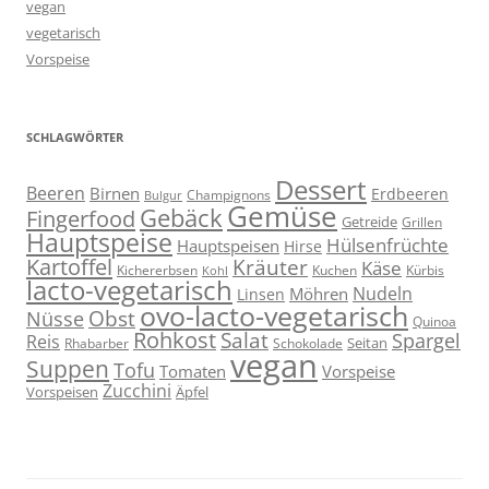
vegan
vegetarisch
Vorspeise
SCHLAGWÖRTER
Dessert
Beeren
Birnen
Erdbeeren
Champignons
Bulgur
Gemüse
Gebäck
Fingerfood
Getreide
Grillen
Hauptspeise
Hülsenfrüchte
Hauptspeisen
Hirse
Kartoffel
Kräuter
Käse
Kuchen
Kichererbsen
Kürbis
Kohl
lacto-vegetarisch
Nudeln
Möhren
Linsen
ovo-lacto-vegetarisch
Obst
Nüsse
Quinoa
Rohkost
Salat
Spargel
Reis
Seitan
Schokolade
Rhabarber
vegan
Suppen
Tofu
Tomaten
Vorspeise
Zucchini
Vorspeisen
Äpfel