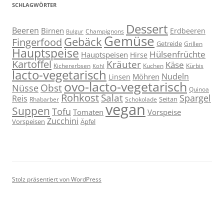
SCHLAGWÖRTER
Dessert
Beeren
Birnen
Erdbeeren
Champignons
Bulgur
Gemüse
Gebäck
Fingerfood
Getreide
Grillen
Hauptspeise
Hülsenfrüchte
Hauptspeisen
Hirse
Kartoffel
Kräuter
Käse
Kuchen
Kichererbsen
Kürbis
Kohl
lacto-vegetarisch
Nudeln
Möhren
Linsen
ovo-lacto-vegetarisch
Obst
Nüsse
Quinoa
Rohkost
Salat
Spargel
Reis
Seitan
Schokolade
Rhabarber
vegan
Suppen
Tofu
Tomaten
Vorspeise
Zucchini
Vorspeisen
Äpfel
Stolz präsentiert von WordPress