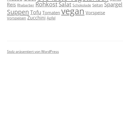
Rohkost
Salat
Spargel
Reis
Seitan
Schokolade
Rhabarber
vegan
Suppen
Tofu
Tomaten
Vorspeise
Zucchini
Vorspeisen
Äpfel
Stolz präsentiert von WordPress