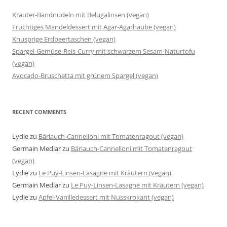
Kräuter-Bandnudeln mit Belugalinsen (vegan)
Fruchtiges Mandeldessert mit Agar-Agarhaube (vegan)
Knusprige Erdbeertaschen (vegan)
Spargel-Gemüse-Reis-Curry mit schwarzem Sesam-Naturtofu
(vegan)
Avocado-Bruschetta mit grünem Spargel (vegan)
RECENT COMMENTS
Lydie
zu
Bärlauch-Cannelloni mit Tomatenragout (vegan)
Germain Medlar
zu
Bärlauch-Cannelloni mit Tomatenragout
(vegan)
Lydie
zu
Le Puy-Linsen-Lasagne mit Kräutern (vegan)
Germain Medlar
zu
Le Puy-Linsen-Lasagne mit Kräutern (vegan)
Lydie
zu
Apfel-Vanilledessert mit Nusskrokant (vegan)