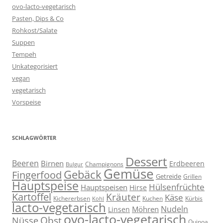
ovo-lacto-vegetarisch
Pasten, Dips & Co
Rohkost/Salate
Suppen
Tempeh
Unkategorisiert
vegan
vegetarisch
Vorspeise
SCHLAGWÖRTER
Dessert
Beeren
Birnen
Erdbeeren
Champignons
Bulgur
Gemüse
Gebäck
Fingerfood
Getreide
Grillen
Hauptspeise
Hülsenfrüchte
Hauptspeisen
Hirse
Kartoffel
Kräuter
Käse
Kuchen
Kichererbsen
Kürbis
Kohl
lacto-vegetarisch
Nudeln
Möhren
Linsen
ovo-lacto-vegetarisch
Obst
Nüsse
Quinoa