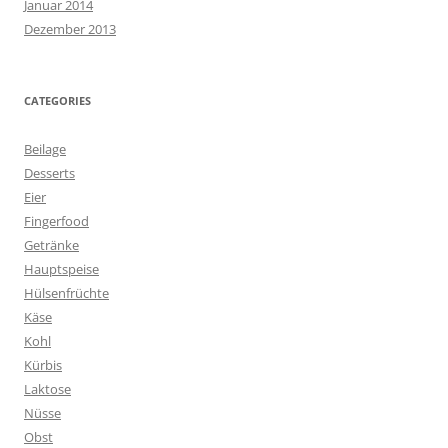
Januar 2014
Dezember 2013
CATEGORIES
Beilage
Desserts
Eier
Fingerfood
Getränke
Hauptspeise
Hülsenfrüchte
Käse
Kohl
Kürbis
Laktose
Nüsse
Obst