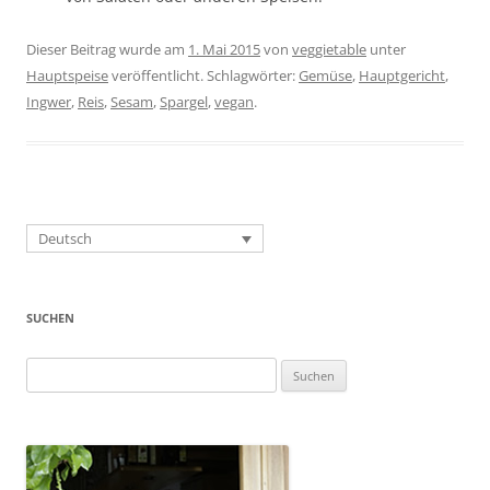
Dieser Beitrag wurde am
1. Mai 2015
von
veggietable
unter
Hauptspeise
veröffentlicht. Schlagwörter:
Gemüse
,
Hauptgericht
,
Ingwer
,
Reis
,
Sesam
,
Spargel
,
vegan
.
Deutsch
SUCHEN
Suchen
nach: