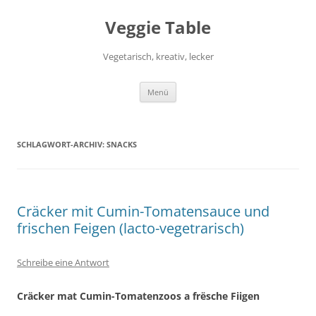
Zum
Inhalt
Veggie Table
springen
Vegetarisch, kreativ, lecker
Menü
SCHLAGWORT-ARCHIV:
SNACKS
Cräcker mit Cumin-Tomatensauce und
frischen Feigen (lacto-vegetrarisch)
Schreibe eine Antwort
Cräcker mat Cumin-Tomatenzoos a frësche Fiigen