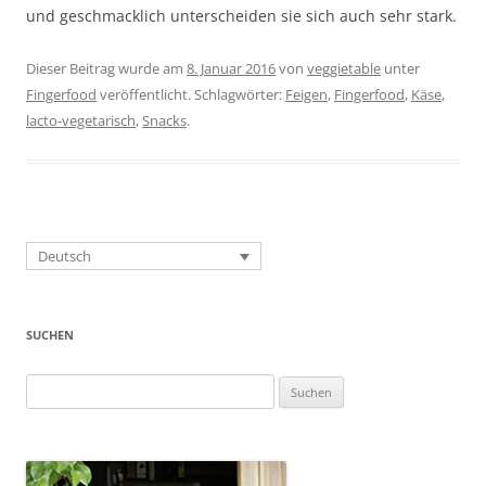
und geschmacklich unterscheiden sie sich auch sehr stark.
Dieser Beitrag wurde am
8. Januar 2016
von
veggietable
unter
Fingerfood
veröffentlicht. Schlagwörter:
Feigen
,
Fingerfood
,
Käse
,
lacto-vegetarisch
,
Snacks
.
Deutsch
SUCHEN
Suchen
nach: