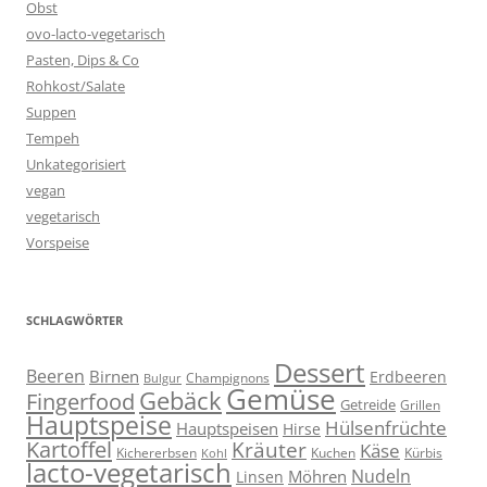
Obst
ovo-lacto-vegetarisch
Pasten, Dips & Co
Rohkost/Salate
Suppen
Tempeh
Unkategorisiert
vegan
vegetarisch
Vorspeise
SCHLAGWÖRTER
Dessert
Beeren
Birnen
Erdbeeren
Champignons
Bulgur
Gemüse
Gebäck
Fingerfood
Getreide
Grillen
Hauptspeise
Hülsenfrüchte
Hauptspeisen
Hirse
Kartoffel
Kräuter
Käse
Kuchen
Kichererbsen
Kürbis
Kohl
lacto-vegetarisch
Nudeln
Möhren
Linsen