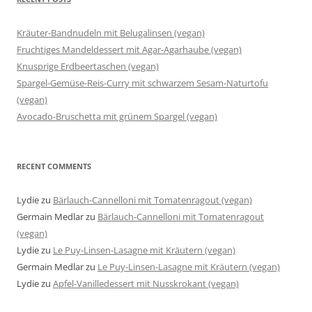
Kräuter-Bandnudeln mit Belugalinsen (vegan)
Fruchtiges Mandeldessert mit Agar-Agarhaube (vegan)
Knusprige Erdbeertaschen (vegan)
Spargel-Gemüse-Reis-Curry mit schwarzem Sesam-Naturtofu
(vegan)
Avocado-Bruschetta mit grünem Spargel (vegan)
RECENT COMMENTS
Lydie
zu
Bärlauch-Cannelloni mit Tomatenragout (vegan)
Germain Medlar
zu
Bärlauch-Cannelloni mit Tomatenragout
(vegan)
Lydie
zu
Le Puy-Linsen-Lasagne mit Kräutern (vegan)
Germain Medlar
zu
Le Puy-Linsen-Lasagne mit Kräutern (vegan)
Lydie
zu
Apfel-Vanilledessert mit Nusskrokant (vegan)