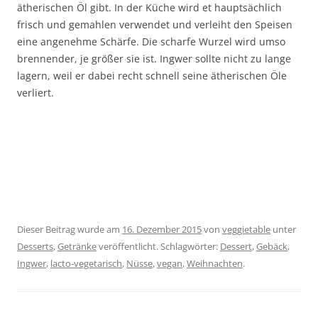
ätherischen Öl gibt. In der Küche wird et hauptsächlich
frisch und gemahlen verwendet und verleiht den Speisen
eine angenehme Schärfe. Die scharfe Wurzel wird umso
brennender, je größer sie ist. Ingwer sollte nicht zu lange
lagern, weil er dabei recht schnell seine ätherischen Öle
verliert.
Dieser Beitrag wurde am
16. Dezember 2015
von
veggietable
unter
Desserts
,
Getränke
veröffentlicht. Schlagwörter:
Dessert
,
Gebäck
,
Ingwer
,
lacto-vegetarisch
,
Nüsse
,
vegan
,
Weihnachten
.