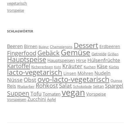
vegetarisch
Vorspeise
SCHLAGWÖRTER
Dessert
Beeren
Birnen
Erdbeeren
Champignons
Bulgur
Gemüse
Gebäck
Fingerfood
Getreide
Grillen
Hauptspeise
Hülsenfrüchte
Hauptspeisen
Hirse
Kartoffel
Kräuter
Käse
Kuchen
Kichererbsen
Kürbis
Kohl
lacto-vegetarisch
Nudeln
Möhren
Linsen
ovo-lacto-vegetarisch
Obst
Nüsse
Quinoa
Rohkost
Salat
Spargel
Reis
Seitan
Schokolade
Rhabarber
vegan
Suppen
Tofu
Tomaten
Vorspeise
Zucchini
Vorspeisen
Äpfel