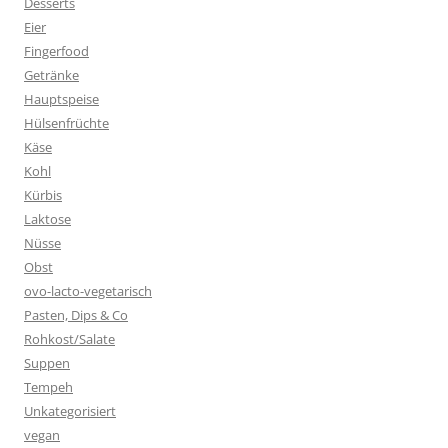
Desserts
Eier
Fingerfood
Getränke
Hauptspeise
Hülsenfrüchte
Käse
Kohl
Kürbis
Laktose
Nüsse
Obst
ovo-lacto-vegetarisch
Pasten, Dips & Co
Rohkost/Salate
Suppen
Tempeh
Unkategorisiert
vegan