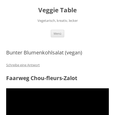
Zum
Inhalt
Veggie Table
springen
Vegetarisch, kreativ, lecker
Menü
Bunter Blumenkohlsalat (vegan)
Schreibe eine Antwort
Faarweg Chou-fleurs-Zalot