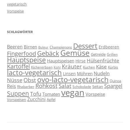
vegetarisch
Vorspeise
SCHLAGWÖRTER
Dessert
Beeren
Birnen
Erdbeeren
Champignons
Bulgur
Gemüse
Gebäck
Fingerfood
Getreide
Grillen
Hauptspeise
Hülsenfrüchte
Hauptspeisen
Hirse
Kartoffel
Kräuter
Käse
Kuchen
Kichererbsen
Kürbis
Kohl
lacto-vegetarisch
Nudeln
Möhren
Linsen
ovo-lacto-vegetarisch
Obst
Nüsse
Quinoa
Rohkost
Salat
Spargel
Reis
Seitan
Schokolade
Rhabarber
vegan
Suppen
Tofu
Tomaten
Vorspeise
Zucchini
Vorspeisen
Äpfel