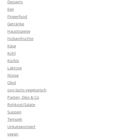
Desserts
Eier
Fingerfood
Getränke
Hauptspeise
Hülsenfrüchte
Käse
Kohl
Kürbis
Laktose
Nüsse
Obst
ovo-lacto-vegetarisch
Pasten, Dips & Co
Rohkost/Salate
Suppen
Tempeh
Unkategorisiert
vegan