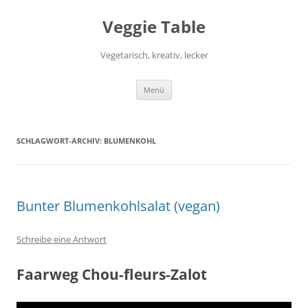
Zum
Inhalt
Veggie Table
springen
Vegetarisch, kreativ, lecker
Menü
SCHLAGWORT-ARCHIV:
BLUMENKOHL
Bunter Blumenkohlsalat (vegan)
Schreibe eine Antwort
Faarweg Chou-fleurs-Zalot