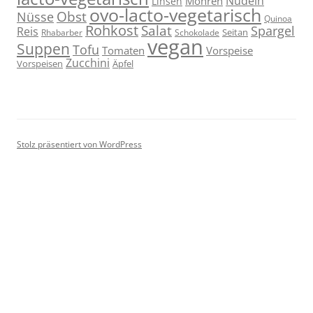
Nudeln
Möhren
Linsen
ovo-lacto-vegetarisch
Obst
Nüsse
Quinoa
Rohkost
Salat
Spargel
Reis
Seitan
Schokolade
Rhabarber
vegan
Suppen
Tofu
Tomaten
Vorspeise
Zucchini
Vorspeisen
Äpfel
Stolz präsentiert von WordPress