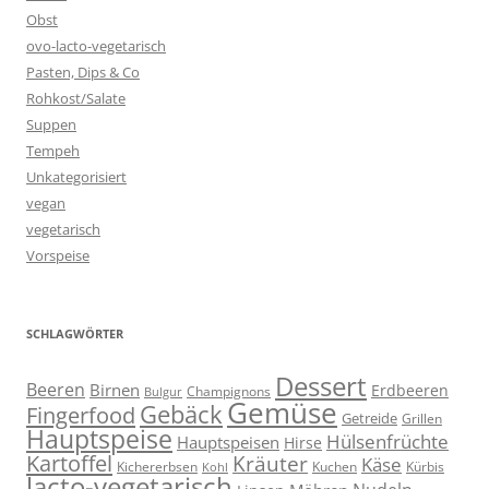
Obst
ovo-lacto-vegetarisch
Pasten, Dips & Co
Rohkost/Salate
Suppen
Tempeh
Unkategorisiert
vegan
vegetarisch
Vorspeise
SCHLAGWÖRTER
Dessert
Beeren
Birnen
Erdbeeren
Champignons
Bulgur
Gemüse
Gebäck
Fingerfood
Getreide
Grillen
Hauptspeise
Hülsenfrüchte
Hauptspeisen
Hirse
Kartoffel
Kräuter
Käse
Kuchen
Kichererbsen
Kürbis
Kohl
lacto-vegetarisch