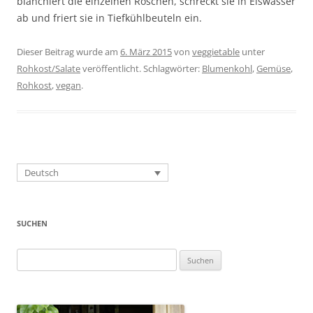
blanchiert die einzelnen Röschen, schreckt sie in Eiswasser
ab und friert sie in Tiefkühlbeuteln ein.
Dieser Beitrag wurde am
6. März 2015
von
veggietable
unter
Rohkost/Salate
veröffentlicht. Schlagwörter:
Blumenkohl
,
Gemüse
,
Rohkost
,
vegan
.
Deutsch
SUCHEN
Suchen
nach: