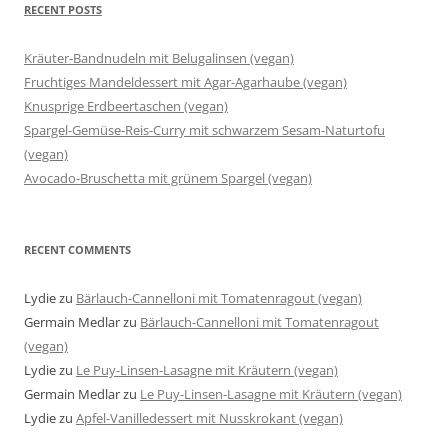
RECENT POSTS
Kräuter-Bandnudeln mit Belugalinsen (vegan)
Fruchtiges Mandeldessert mit Agar-Agarhaube (vegan)
Knusprige Erdbeertaschen (vegan)
Spargel-Gemüse-Reis-Curry mit schwarzem Sesam-Naturtofu
(vegan)
Avocado-Bruschetta mit grünem Spargel (vegan)
RECENT COMMENTS
Lydie
zu
Bärlauch-Cannelloni mit Tomatenragout (vegan)
Germain Medlar
zu
Bärlauch-Cannelloni mit Tomatenragout
(vegan)
Lydie
zu
Le Puy-Linsen-Lasagne mit Kräutern (vegan)
Germain Medlar
zu
Le Puy-Linsen-Lasagne mit Kräutern (vegan)
Lydie
zu
Apfel-Vanilledessert mit Nusskrokant (vegan)