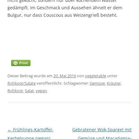
nicht gekocht, sondern nur über kochendem Wasser
gedämpft. Im Geschmack und Aussehen ähnelt er dem
Bulgur, nur dass Couscous aus Weizengrieß besteht.
Dieser Beitrag wurde am
20. Mai 2016
von
veggietable
unter
Rohkost/Salate
veröffentlicht. Schlagwörter:
Gemüse
,
Kräuter
,
Rohkost
,
Salat
,
vegan
.
Beitragsnavigation
←
Frühlings-Kartoffel-
Gebratener Wok-Spargel mit
Kerbelsuppe (vegan)
Gemüse und Macadamia-