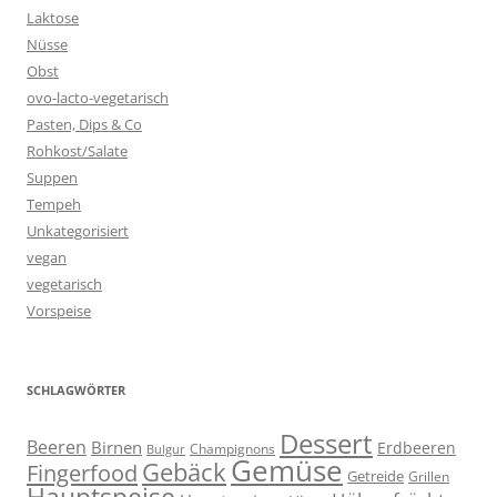
Laktose
Nüsse
Obst
ovo-lacto-vegetarisch
Pasten, Dips & Co
Rohkost/Salate
Suppen
Tempeh
Unkategorisiert
vegan
vegetarisch
Vorspeise
SCHLAGWÖRTER
Dessert
Beeren
Birnen
Erdbeeren
Champignons
Bulgur
Gemüse
Gebäck
Fingerfood
Getreide
Grillen
Hauptspeise