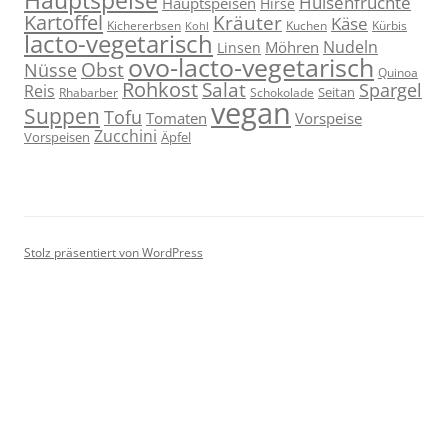
Hülsenfrüchte
Hauptspeisen
Hirse
Kartoffel
Kräuter
Käse
Kuchen
Kichererbsen
Kürbis
Kohl
lacto-vegetarisch
Nudeln
Möhren
Linsen
ovo-lacto-vegetarisch
Obst
Nüsse
Quinoa
Rohkost
Salat
Spargel
Reis
Seitan
Schokolade
Rhabarber
vegan
Suppen
Tofu
Tomaten
Vorspeise
Zucchini
Vorspeisen
Äpfel
Stolz präsentiert von WordPress