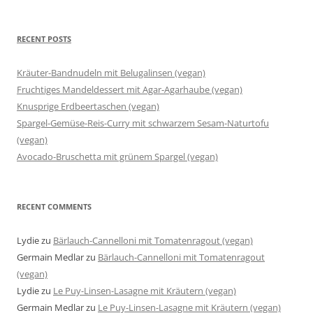
RECENT POSTS
Kräuter-Bandnudeln mit Belugalinsen (vegan)
Fruchtiges Mandeldessert mit Agar-Agarhaube (vegan)
Knusprige Erdbeertaschen (vegan)
Spargel-Gemüse-Reis-Curry mit schwarzem Sesam-Naturtofu
(vegan)
Avocado-Bruschetta mit grünem Spargel (vegan)
RECENT COMMENTS
Lydie
zu
Bärlauch-Cannelloni mit Tomatenragout (vegan)
Germain Medlar
zu
Bärlauch-Cannelloni mit Tomatenragout
(vegan)
Lydie
zu
Le Puy-Linsen-Lasagne mit Kräutern (vegan)
Germain Medlar
zu
Le Puy-Linsen-Lasagne mit Kräutern (vegan)