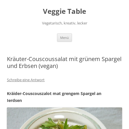
Zum
Inhalt
Veggie Table
springen
Vegetarisch, kreativ, lecker
Menü
Kräuter-Couscoussalat mit grünem Spargel
und Erbsen (vegan)
Schreibe eine Antwort
Kräider-Couscouszalot mat grengem Spargel an
Ierdsen