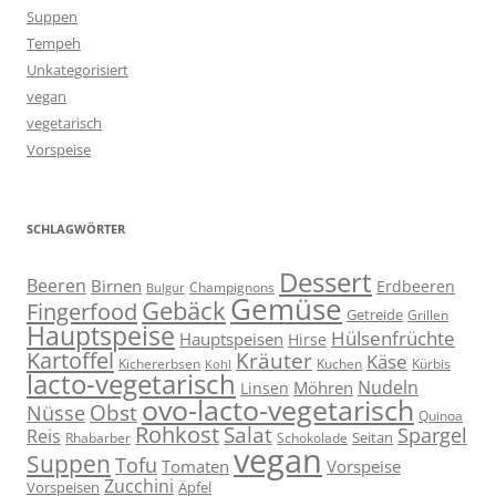
Suppen
Tempeh
Unkategorisiert
vegan
vegetarisch
Vorspeise
SCHLAGWÖRTER
Dessert
Beeren
Birnen
Erdbeeren
Champignons
Bulgur
Gemüse
Gebäck
Fingerfood
Getreide
Grillen
Hauptspeise
Hülsenfrüchte
Hauptspeisen
Hirse
Kartoffel
Kräuter
Käse
Kuchen
Kichererbsen
Kürbis
Kohl
lacto-vegetarisch
Nudeln
Möhren
Linsen
ovo-lacto-vegetarisch
Obst
Nüsse
Quinoa
Rohkost
Salat
Spargel
Reis
Seitan
Schokolade
Rhabarber
vegan
Suppen
Tofu
Tomaten
Vorspeise
Zucchini
Vorspeisen
Äpfel