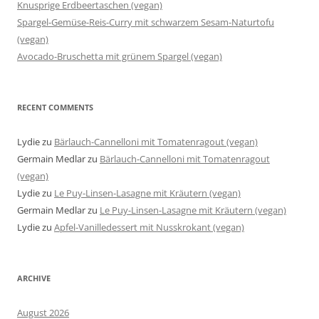
Knusprige Erdbeertaschen (vegan)
Spargel-Gemüse-Reis-Curry mit schwarzem Sesam-Naturtofu
(vegan)
Avocado-Bruschetta mit grünem Spargel (vegan)
RECENT COMMENTS
Lydie
zu
Bärlauch-Cannelloni mit Tomatenragout (vegan)
Germain Medlar
zu
Bärlauch-Cannelloni mit Tomatenragout
(vegan)
Lydie
zu
Le Puy-Linsen-Lasagne mit Kräutern (vegan)
Germain Medlar
zu
Le Puy-Linsen-Lasagne mit Kräutern (vegan)
Lydie
zu
Apfel-Vanilledessert mit Nusskrokant (vegan)
ARCHIVE
August 2026