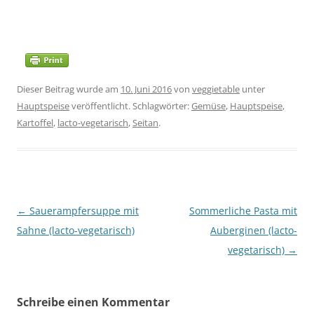
Dieser Beitrag wurde am
10. Juni 2016
von
veggietable
unter
Hauptspeise
veröffentlicht. Schlagwörter:
Gemüse
,
Hauptspeise
,
Kartoffel
,
lacto-vegetarisch
,
Seitan
.
Beitragsnavigation
←
Sauerampfersuppe mit
Sommerliche Pasta mit
Sahne (lacto-vegetarisch)
Auberginen (lacto-
vegetarisch)
→
Schreibe einen Kommentar