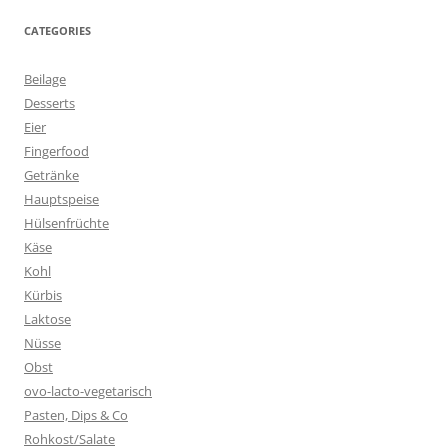
CATEGORIES
Beilage
Desserts
Eier
Fingerfood
Getränke
Hauptspeise
Hülsenfrüchte
Käse
Kohl
Kürbis
Laktose
Nüsse
Obst
ovo-lacto-vegetarisch
Pasten, Dips & Co
Rohkost/Salate