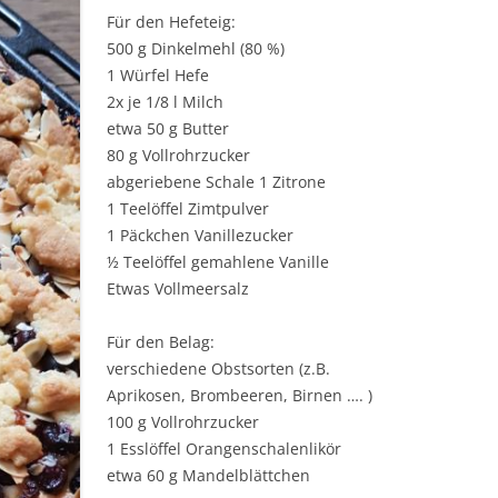
Für den Hefeteig:
500 g Dinkelmehl (80 %)
1 Würfel Hefe
2x je 1/8 l Milch
etwa 50 g Butter
80 g Vollrohrzucker
abgeriebene Schale 1 Zitrone
1 Teelöffel Zimtpulver
1 Päckchen Vanillezucker
½ Teelöffel gemahlene Vanille
Etwas Vollmeersalz
Für den Belag:
verschiedene Obstsorten (z.B.
Aprikosen, Brombeeren, Birnen …. )
100 g Vollrohrzucker
1 Esslöffel Orangenschalenlikör
etwa 60 g Mandelblättchen