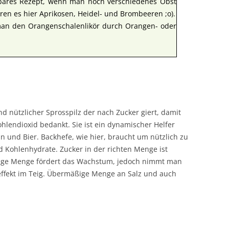
nkbares Rezept, wenn man noch verschiedenes Obst
aren es hier Aprikosen, Heidel- und Brombeeren ;o).
man den Orangenschalenlikör durch Orangen- oder
 und nützlicher Sprosspilz der nach Zucker giert, damit
hlendioxid bedankt. Sie ist ein dynamischer Helfer
n und Bier. Backhefe, wie hier, braucht um nützlich zu
 Kohlenhydrate. Zucker in der richten Menge ist
chtige Menge fördert das Wachstum, jedoch nimmt man
heffekt im Teig. Übermäßige Menge an Salz und auch