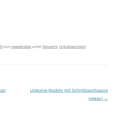
20
von
veggietable
unter
Desserts
,
Unkategorisiert
tan
Linguine-Nudeln mit Schnittlauchsauce
(vegan)
→