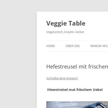
Zum
Inhalt
springen
Veggie Table
Vegetarisch, kreativ, lecker
HOME
ÜBER UNS
WARUM VEG
Hefestreusel mit frische
Schreibe eine Antwort
Hiewstreisel mat frëschem Uebst