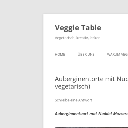
Zum
Inhalt
springen
Veggie Table
Vegetarisch, kreativ, lecker
HOME
ÜBER UNS
WARUM VEG
Auberginentorte mit Nude
vegetarisch)
Schreibe eine Antwort
Auberginnentuart mat Nuddel-Mozzarel