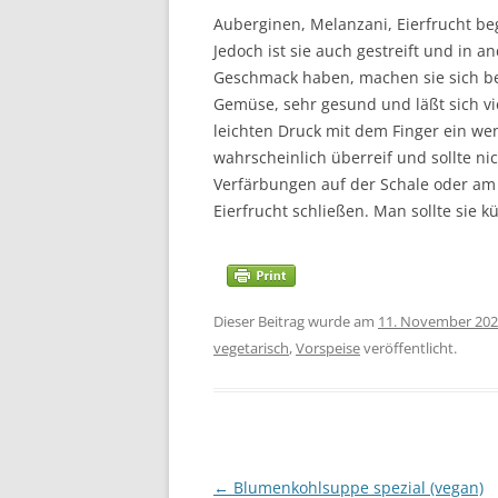
Auberginen, Melanzani, Eierfrucht beg
Jedoch ist sie auch gestreift und in 
Geschmack haben, machen sie sich bein
Gemüse, sehr gesund und läßt sich viel
leichten Druck mit dem Finger ein wen
wahrscheinlich überreif und sollte n
Verfärbungen auf der Schale oder am
Eierfrucht schließen. Man sollte sie k
Dieser Beitrag wurde am
11. November 20
vegetarisch
,
Vorspeise
veröffentlicht.
Beitragsnavigation
←
Blumenkohlsuppe spezial (vegan)