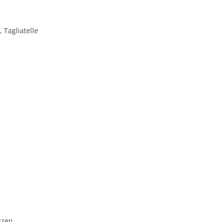
 Tagliatelle
izen.