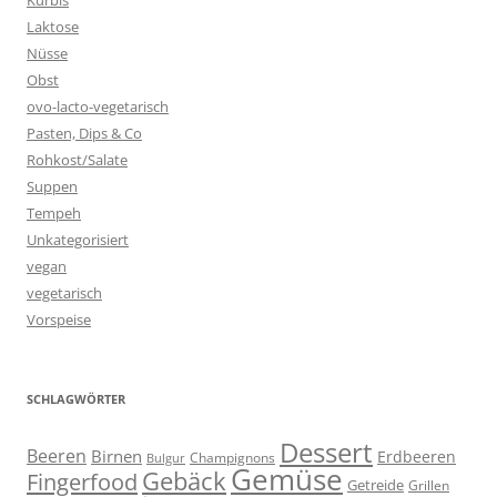
Kürbis
Laktose
Nüsse
Obst
ovo-lacto-vegetarisch
Pasten, Dips & Co
Rohkost/Salate
Suppen
Tempeh
Unkategorisiert
vegan
vegetarisch
Vorspeise
SCHLAGWÖRTER
Dessert
Beeren
Birnen
Erdbeeren
Champignons
Bulgur
Gemüse
Gebäck
Fingerfood
Getreide
Grillen