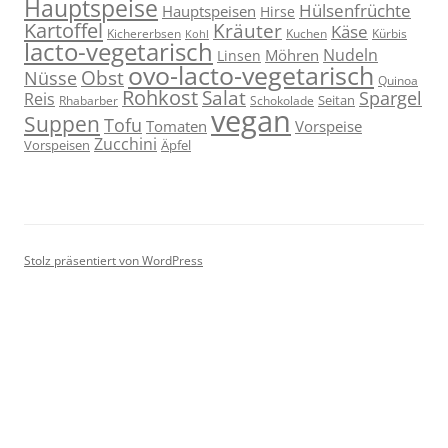
Hauptspeise
Hülsenfrüchte
Hauptspeisen
Hirse
Kartoffel
Kräuter
Käse
Kuchen
Kichererbsen
Kürbis
Kohl
lacto-vegetarisch
Nudeln
Möhren
Linsen
ovo-lacto-vegetarisch
Obst
Nüsse
Quinoa
Rohkost
Salat
Spargel
Reis
Seitan
Schokolade
Rhabarber
vegan
Suppen
Tofu
Tomaten
Vorspeise
Zucchini
Vorspeisen
Äpfel
Stolz präsentiert von WordPress