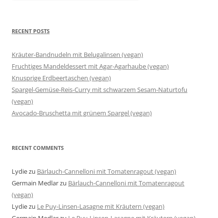
RECENT POSTS
Kräuter-Bandnudeln mit Belugalinsen (vegan)
Fruchtiges Mandeldessert mit Agar-Agarhaube (vegan)
Knusprige Erdbeertaschen (vegan)
Spargel-Gemüse-Reis-Curry mit schwarzem Sesam-Naturtofu
(vegan)
Avocado-Bruschetta mit grünem Spargel (vegan)
RECENT COMMENTS
Lydie
zu
Bärlauch-Cannelloni mit Tomatenragout (vegan)
Germain Medlar
zu
Bärlauch-Cannelloni mit Tomatenragout
(vegan)
Lydie
zu
Le Puy-Linsen-Lasagne mit Kräutern (vegan)