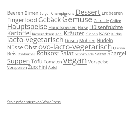
Dessert
Beeren
Birnen
Erdbeeren
Champignons
Bulgur
Gemüse
Gebäck
Fingerfood
Getreide
Grillen
Hauptspeise
Hülsenfrüchte
Hauptspeisen
Hirse
Kartoffel
Kräuter
Käse
Kuchen
Kichererbsen
Kürbis
Kohl
lacto-vegetarisch
Nudeln
Möhren
Linsen
ovo-lacto-vegetarisch
Obst
Nüsse
Quinoa
Rohkost
Salat
Spargel
Reis
Seitan
Schokolade
Rhabarber
vegan
Suppen
Tofu
Tomaten
Vorspeise
Zucchini
Vorspeisen
Äpfel
Stolz präsentiert von WordPress