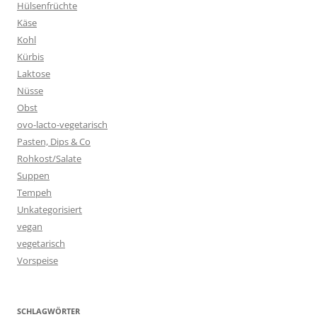
Hülsenfrüchte
Käse
Kohl
Kürbis
Laktose
Nüsse
Obst
ovo-lacto-vegetarisch
Pasten, Dips & Co
Rohkost/Salate
Suppen
Tempeh
Unkategorisiert
vegan
vegetarisch
Vorspeise
SCHLAGWÖRTER