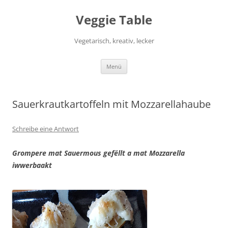
Zum
Inhalt
Veggie Table
springen
Vegetarisch, kreativ, lecker
Menü
Sauerkrautkartoffeln mit Mozzarellahaube
Schreibe eine Antwort
Grompere mat Sauermous
gefëllt a
mat Mozzarella
iwwerbaakt