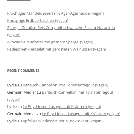
Fruchtiges Mandeldessert mit Agar-Agarhaube (vegan)
Knusprige Erdbeertaschen (vegan)
Spargel-Gemüse-Reis-Curry mit schwarzem Sesam-Naturtofu
(vegan)
Avocado-Bruschetta mit grünem Spargel (vegan)
Radieschen-Feldsalat mit gerösteten Walnüssen (vegan)
RECENT COMMENTS
Lydie
zu
Bärlauch-Cannelloni mit Tomatenragout (vegan)
Germain Medlar
zu
Bärlauch-Cannelloni mit Tomatenragout
(vegan)
Lydie
zu
Le Puy-Linsen-Lasagne mit Kräutern (vegan)
Germain Medlar
zu
Le Puy-Linsen-Lasagne mit Kräutern (vegan)
Lydie
zu
Apfel-Vanilledessert mit Nusskrokant (vegan)