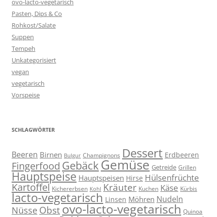
ovo-lacto-vegetarisch
Pasten, Dips & Co
Rohkost/Salate
Suppen
Tempeh
Unkategorisiert
vegan
vegetarisch
Vorspeise
SCHLAGWÖRTER
Dessert
Beeren
Birnen
Erdbeeren
Champignons
Bulgur
Gemüse
Gebäck
Fingerfood
Getreide
Grillen
Hauptspeise
Hülsenfrüchte
Hauptspeisen
Hirse
Kartoffel
Kräuter
Käse
Kuchen
Kichererbsen
Kürbis
Kohl
lacto-vegetarisch
Nudeln
Möhren
Linsen
ovo-lacto-vegetarisch
Obst
Nüsse
Quinoa