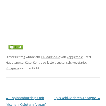
Dieser Beitrag wurde am
11. März 2022
von
veggietable
unter
Hauptspeise
,
Käse
,
Kohl
,
ovo-lacto-vegetarisch
,
vegetarisch
,
Vorspeise
veröffentlicht.
Beitragsnavigation
←
Topinamburchips mit
Spitzkohl-Möhren-Lasagne
→
frischen Kräutern (vegan)