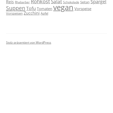
Rohkost
Salat
Spargel
Reis
Seitan
Schokolade
Rhabarber
vegan
Suppen
Tofu
Tomaten
Vorspeise
Zucchini
Vorspeisen
Äpfel
Stolz präsentiert von WordPress