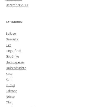
Dezember 2013
CATEGORIES
Beilage
Desserts
Eier
Fingerfood
Getränke
Hauptspeise
Hülsenfrüchte
Käse
Kohl
Kürbis
Laktose
Nüsse
Obst