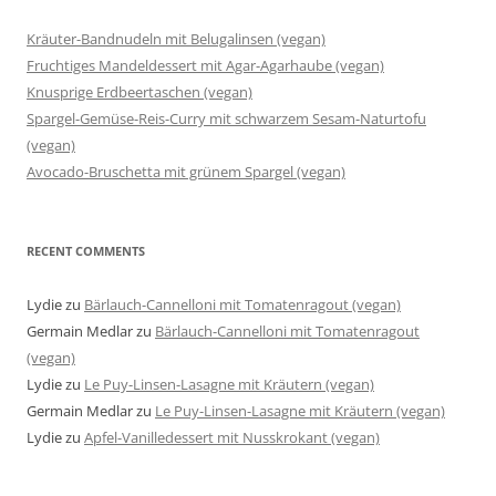
Kräuter-Bandnudeln mit Belugalinsen (vegan)
Fruchtiges Mandeldessert mit Agar-Agarhaube (vegan)
Knusprige Erdbeertaschen (vegan)
Spargel-Gemüse-Reis-Curry mit schwarzem Sesam-Naturtofu
(vegan)
Avocado-Bruschetta mit grünem Spargel (vegan)
RECENT COMMENTS
Lydie
zu
Bärlauch-Cannelloni mit Tomatenragout (vegan)
Germain Medlar
zu
Bärlauch-Cannelloni mit Tomatenragout
(vegan)
Lydie
zu
Le Puy-Linsen-Lasagne mit Kräutern (vegan)
Germain Medlar
zu
Le Puy-Linsen-Lasagne mit Kräutern (vegan)
Lydie
zu
Apfel-Vanilledessert mit Nusskrokant (vegan)