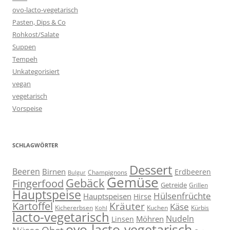
ovo-lacto-vegetarisch
Pasten, Dips & Co
Rohkost/Salate
Suppen
Tempeh
Unkategorisiert
vegan
vegetarisch
Vorspeise
SCHLAGWÖRTER
Dessert
Beeren
Birnen
Erdbeeren
Champignons
Bulgur
Gemüse
Gebäck
Fingerfood
Getreide
Grillen
Hauptspeise
Hülsenfrüchte
Hauptspeisen
Hirse
Kartoffel
Kräuter
Käse
Kuchen
Kichererbsen
Kürbis
Kohl
lacto-vegetarisch
Nudeln
Möhren
Linsen
ovo-lacto-vegetarisch