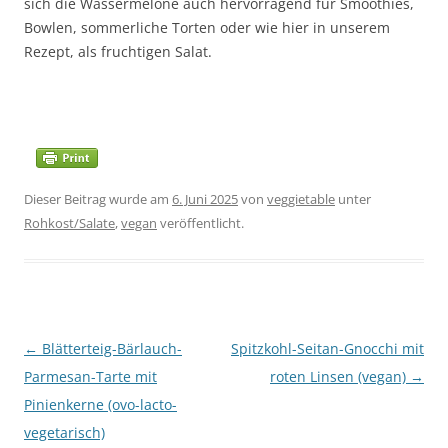
sich die Wassermelone auch hervorragend für Smoothies,
Bowlen, sommerliche Torten oder wie hier in unserem
Rezept, als fruchtigen Salat.
Dieser Beitrag wurde am
6. Juni 2025
von
veggietable
unter
Rohkost/Salate
,
vegan
veröffentlicht.
Beitragsnavigation
←
Blätterteig-Bärlauch-
Spitzkohl-Seitan-Gnocchi mit
Parmesan-Tarte mit
roten Linsen (vegan)
→
Pinienkerne (ovo-lacto-
vegetarisch)