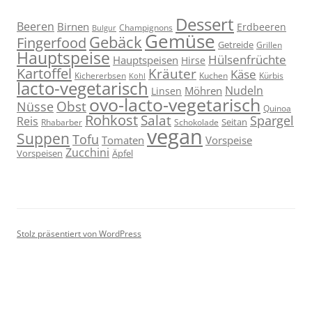
Dessert
Beeren
Birnen
Erdbeeren
Champignons
Bulgur
Gemüse
Gebäck
Fingerfood
Getreide
Grillen
Hauptspeise
Hülsenfrüchte
Hauptspeisen
Hirse
Kartoffel
Kräuter
Käse
Kuchen
Kichererbsen
Kürbis
Kohl
lacto-vegetarisch
Nudeln
Möhren
Linsen
ovo-lacto-vegetarisch
Obst
Nüsse
Quinoa
Rohkost
Salat
Spargel
Reis
Seitan
Schokolade
Rhabarber
vegan
Suppen
Tofu
Tomaten
Vorspeise
Zucchini
Vorspeisen
Äpfel
Stolz präsentiert von WordPress