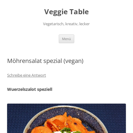
Zum
Inhalt
Veggie Table
springen
Vegetarisch, kreativ, lecker
Menü
Möhrensalat spezial (vegan)
Schreibe eine Antwort
Wuerzelszalot speziell