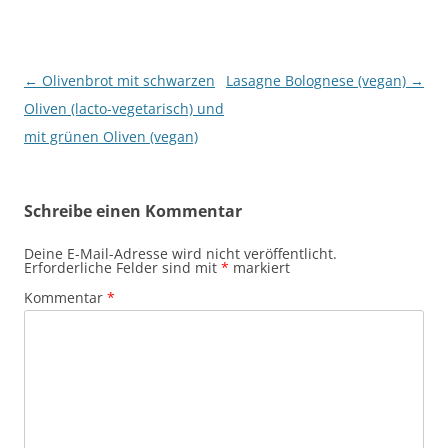
Beitragsnavigation
←
Olivenbrot mit schwarzen
Lasagne Bolognese (vegan)
→
Oliven (lacto-vegetarisch) und
mit grünen Oliven (vegan)
Schreibe einen Kommentar
Deine E-Mail-Adresse wird nicht veröffentlicht.
Erforderliche Felder sind mit
*
markiert
Kommentar
*