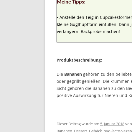
Meine Tipps:
• Anstelle den Teig in Cupcakesforme
kleine Guglhupfform einfüllen. Dann 
verlängern. Backprobe machen!
Produktbeschreibung:
Die
Bananen
gehören zu den beliebte
oder gegrillt genießen. Die krummen 
Sicht gehören die Bananen zu den Bee
positive Auswirkung für Nieren und 
Dieser Beitrag wurde am
5. Januar 2018
vo
Bananen
,
Dessert
,
Gebäck
,
ovo-lacto-veget