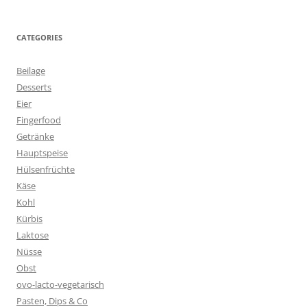
CATEGORIES
Beilage
Desserts
Eier
Fingerfood
Getränke
Hauptspeise
Hülsenfrüchte
Käse
Kohl
Kürbis
Laktose
Nüsse
Obst
ovo-lacto-vegetarisch
Pasten, Dips & Co