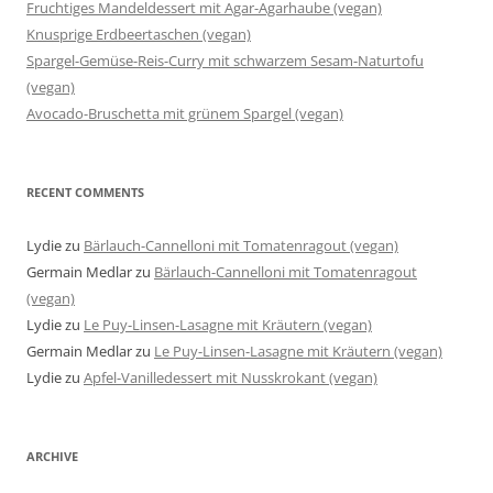
Fruchtiges Mandeldessert mit Agar-Agarhaube (vegan)
Knusprige Erdbeertaschen (vegan)
Spargel-Gemüse-Reis-Curry mit schwarzem Sesam-Naturtofu
(vegan)
Avocado-Bruschetta mit grünem Spargel (vegan)
RECENT COMMENTS
Lydie
zu
Bärlauch-Cannelloni mit Tomatenragout (vegan)
Germain Medlar
zu
Bärlauch-Cannelloni mit Tomatenragout
(vegan)
Lydie
zu
Le Puy-Linsen-Lasagne mit Kräutern (vegan)
Germain Medlar
zu
Le Puy-Linsen-Lasagne mit Kräutern (vegan)
Lydie
zu
Apfel-Vanilledessert mit Nusskrokant (vegan)
ARCHIVE