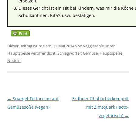
ersetzen.
Dieses Gericht ist ein Hit bei Kindern, was mir die Köch
Schulkantinen, Kita’s usw. bestätigen.
Dieser Beitrag wurde am
30. Mai 2014
von
veggietable
unter
Hauptspeise
veröffentlicht. Schlagwörter:
Gemüse
,
Hauptspeise
,
Nudeln
.
Beitragsnavigation
←
Spargel-Fettuccine auf
Erdbeer-Rhabarberkompott
Gemüsesoße (vegan)
mit Zimtquark (lacto-
vegetarisch)
→