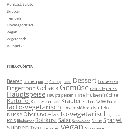
Rohkost/Salate
Suppen
Tempeh
Unkategorisiert
vegan
vegetarisch
Vorspeise
SCHLAGWÖRTER
Dessert
Beeren
Birnen
Erdbeeren
Champignons
Bulgur
Gemüse
Gebäck
Fingerfood
Getreide
Grillen
Hauptspeise
Hülsenfrüchte
Hauptspeisen
Hirse
Kartoffel
Kräuter
Käse
Kuchen
Kichererbsen
Kürbis
Kohl
lacto-vegetarisch
Nudeln
Möhren
Linsen
ovo-lacto-vegetarisch
Obst
Nüsse
Quinoa
Rohkost
Salat
Spargel
Reis
Seitan
Schokolade
Rhabarber
vegan
Suppen
Tofu
Tomaten
Vorspeise