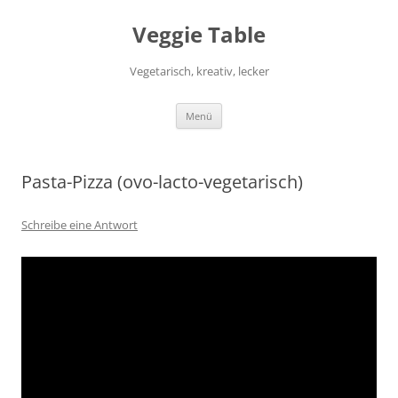
Zum
Inhalt
Veggie Table
springen
Vegetarisch, kreativ, lecker
Menü
Pasta-Pizza (ovo-lacto-vegetarisch)
Schreibe eine Antwort