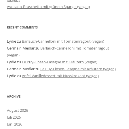
Avocado-Bruschetta mit grünem Spargel (vegan)
RECENT COMMENTS
Lydie
zu
Bärlauch-Cannelloni mit Tomatenragout (vegan)
Germain Medlar
zu
Bärlauch-Cannelloni mit Tomatenragout
(vegan)
Lydie
zu
Le Puy-Linsen-Lasagne mit Kräutern (vegan)
Germain Medlar
zu
Le Puy-Linsen-Lasagne mit Kräutern (vegan)
Lydie
zu
Apfel-Vanilledessert mit Nusskrokant (vegan)
ARCHIVE
August 2026
Juli 2026
Juni 2026