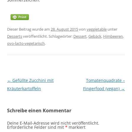
Dieser Beitrag wurde am
28. August 2015
von
veggietable
unter
Desserts
veröffentlicht. Schlagwörter:
Dessert
,
Gebäck
,
Himbeeren
,
ovo-lacto-vegetarisch
.
Beitragsnavigation
←
Gefüllte Zucchini mit
Tomatenquadrate –
Kräuterkartoffeln
Fingerfood (vegan)
→
Schreibe einen Kommentar
Deine E-Mail-Adresse wird nicht veröffentlicht.
Erforderliche Felder sind mit
*
markiert