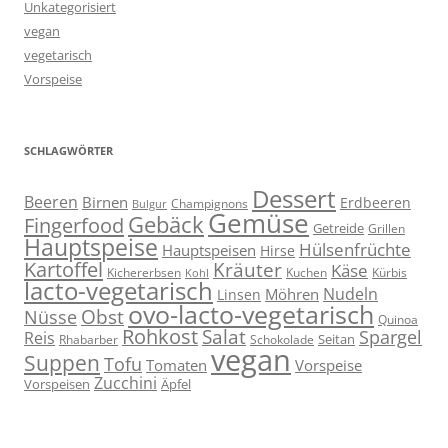
Unkategorisiert
vegan
vegetarisch
Vorspeise
SCHLAGWÖRTER
Dessert
Beeren
Birnen
Erdbeeren
Champignons
Bulgur
Gemüse
Gebäck
Fingerfood
Getreide
Grillen
Hauptspeise
Hülsenfrüchte
Hauptspeisen
Hirse
Kartoffel
Kräuter
Käse
Kuchen
Kichererbsen
Kürbis
Kohl
lacto-vegetarisch
Nudeln
Möhren
Linsen
ovo-lacto-vegetarisch
Obst
Nüsse
Quinoa
Rohkost
Salat
Spargel
Reis
Seitan
Schokolade
Rhabarber
vegan
Suppen
Tofu
Tomaten
Vorspeise
Zucchini
Vorspeisen
Äpfel