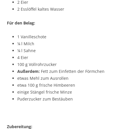
2 Eier
2 Esslöffel kaltes Wasser
Für den Belag:
1 Vanilleschote
¼ l Milch
¼ l Sahne
4 Eier
100 g Vollrohrzucker
Außerdem:
Fett zum Einfetten der Förmchen
etwas Mehl zum Ausrollen
etwa 100 g frische Himbeeren
einige Stängel frische Minze
Puderzucker zum Bestäuben
Zubereitung: