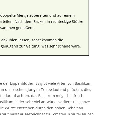
e doppelte Menge zubereiten und auf einem
rteilen. Nach dem Backen in rechteckige Stücke
zusammen genießen.
s abkühlen lassen, sonst kommen die
 genügend zur Geltung, was sehr schade wäre.
e der Lippenblütler. Es gibt viele Arten von Basilikum
n die frischen, jungen Triebe laufend pflücken, dies
lte darauf achten, das Basilikum möglichst frisch
ilikum leider sehr viel an Würze verliert. Die ganze
d die Würze entstehen durch den hohen Gehalt an
Kraut passt ausgezeichnet zu Tomaten, Kräutersaucen,