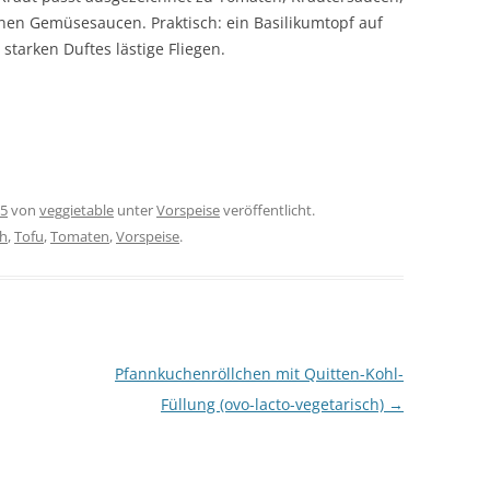
nen Gemüsesaucen. Praktisch: ein Basilikumtopf auf
starken Duftes lästige Fliegen.
15
von
veggietable
unter
Vorspeise
veröffentlicht.
ch
,
Tofu
,
Tomaten
,
Vorspeise
.
Pfannkuchenröllchen mit Quitten-Kohl-
Füllung (ovo-lacto-vegetarisch)
→