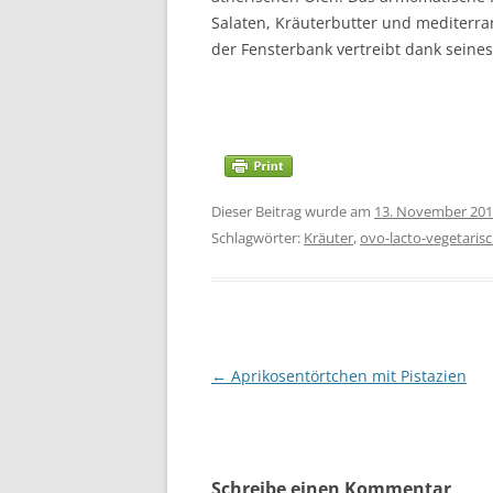
Salaten, Kräuterbutter und mediterra
der Fensterbank vertreibt dank seines 
Dieser Beitrag wurde am
13. November 20
Schlagwörter:
Kräuter
,
ovo-lacto-vegetaris
Beitragsnavigation
←
Aprikosentörtchen mit Pistazien
Schreibe einen Kommentar