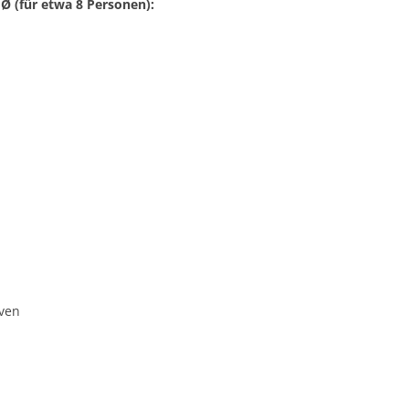
Ǿ (für etwa 8 Personen):
iven