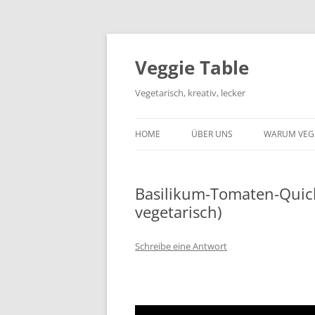
Zum
Inhalt
springen
Veggie Table
Vegetarisch, kreativ, lecker
HOME
ÜBER UNS
WARUM VEG
Basilikum-Tomaten-Quich
vegetarisch)
Schreibe eine Antwort