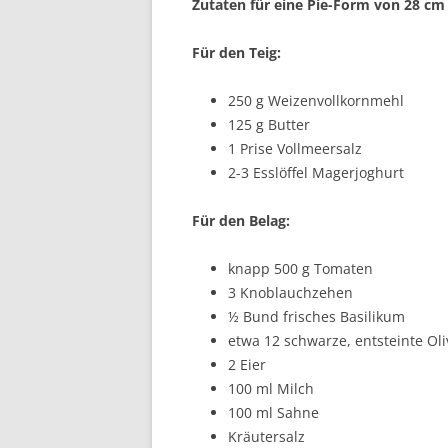
Zutaten für eine Pie-Form von 28 cm 
Für den Teig:
250 g Weizenvollkornmehl
125 g Butter
1 Prise Vollmeersalz
2-3 Esslöffel Magerjoghurt
Für den Belag:
knapp 500 g Tomaten
3 Knoblauchzehen
½ Bund frisches Basilikum
etwa 12 schwarze, entsteinte Ol
2 Eier
100 ml Milch
100 ml Sahne
Kräutersalz