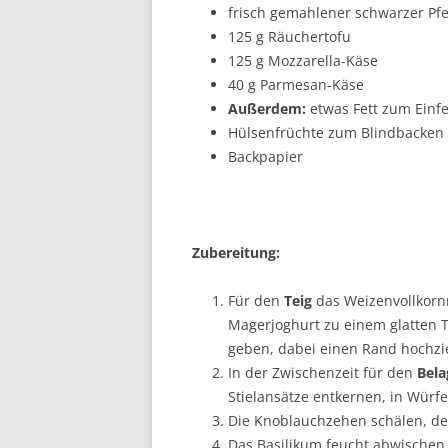
frisch gemahlener schwarzer Pfe
125 g Räuchertofu
125 g Mozzarella-Käse
40 g Parmesan-Käse
Außerdem:
etwas Fett zum Einf
Hülsenfrüchte zum Blindbacken
Backpapier
Zubereitung:
Für den
Teig
das Weizenvollkornm
Magerjoghurt zu einem glatten T
geben, dabei einen Rand hochzie
In der Zwischenzeit für den
Bela
Stielansätze entkernen, in Würf
Die Knoblauchzehen schälen, de
Das Basilikum feucht abwischen