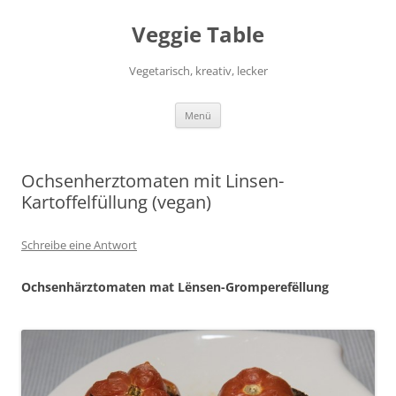
Zum
Inhalt
Veggie Table
springen
Vegetarisch, kreativ, lecker
Menü
Ochsenherztomaten mit Linsen-
Kartoffelfüllung (vegan)
Schreibe eine Antwort
Ochsenhärztomaten mat Lënsen-Gromperefëllung