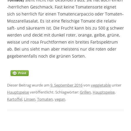
-herrlichen Geschmack. Fast keine Tomatensorte eignet
sich so herrlich für einen Tomatencarpaccio oder Tomaten-
Mozzarellasalat. Es ist eine fleischige Tomate die relativ
saft- und säurearm ist. Die Frucht kann bis zu 500 g schwer
werden und deckt mit dunkel roter, orange, gelbe, grüne,
weisse und rosa Fruchtformen ein breites Farbspektrum
ab. Bei uns sieht man aber meistens nur die roten oder
gegebenenfalls noch die grünen Sorten.
Dieser Beitrag wurde am
9. September 2016
von
veggietable
unter
Hauptspeise
veröffentlicht. Schlagwörter:
Grillen
,
Hauptspeise
,
Kartoffel
,
Linsen
,
Tomaten
,
vegan
.