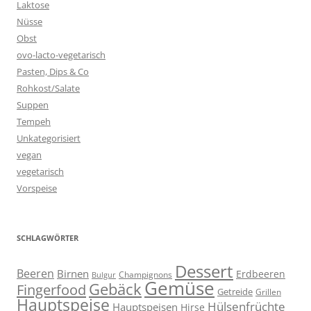
Laktose
Nüsse
Obst
ovo-lacto-vegetarisch
Pasten, Dips & Co
Rohkost/Salate
Suppen
Tempeh
Unkategorisiert
vegan
vegetarisch
Vorspeise
SCHLAGWÖRTER
Dessert
Beeren
Birnen
Erdbeeren
Champignons
Bulgur
Gemüse
Gebäck
Fingerfood
Getreide
Grillen
Hauptspeise
Hülsenfrüchte
Hauptspeisen
Hirse