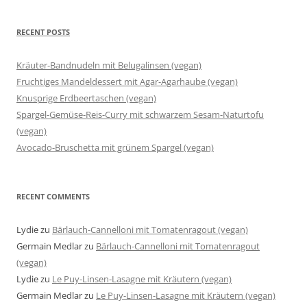
RECENT POSTS
Kräuter-Bandnudeln mit Belugalinsen (vegan)
Fruchtiges Mandeldessert mit Agar-Agarhaube (vegan)
Knusprige Erdbeertaschen (vegan)
Spargel-Gemüse-Reis-Curry mit schwarzem Sesam-Naturtofu
(vegan)
Avocado-Bruschetta mit grünem Spargel (vegan)
RECENT COMMENTS
Lydie
zu
Bärlauch-Cannelloni mit Tomatenragout (vegan)
Germain Medlar
zu
Bärlauch-Cannelloni mit Tomatenragout
(vegan)
Lydie
zu
Le Puy-Linsen-Lasagne mit Kräutern (vegan)
Germain Medlar
zu
Le Puy-Linsen-Lasagne mit Kräutern (vegan)