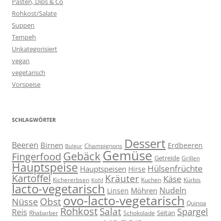
Pasten, Dips & Co
Rohkost/Salate
Suppen
Tempeh
Unkategorisiert
vegan
vegetarisch
Vorspeise
SCHLAGWÖRTER
Dessert
Beeren
Birnen
Erdbeeren
Champignons
Bulgur
Gemüse
Gebäck
Fingerfood
Getreide
Grillen
Hauptspeise
Hülsenfrüchte
Hauptspeisen
Hirse
Kartoffel
Kräuter
Käse
Kuchen
Kichererbsen
Kürbis
Kohl
lacto-vegetarisch
Nudeln
Möhren
Linsen
ovo-lacto-vegetarisch
Obst
Nüsse
Quinoa
Rohkost
Salat
Spargel
Reis
Seitan
Schokolade
Rhabarber