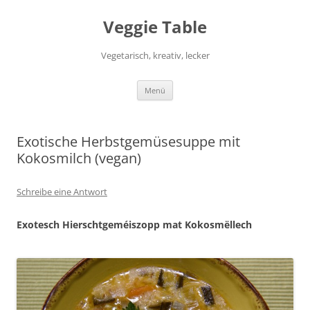
Zum
Inhalt
Veggie Table
springen
Vegetarisch, kreativ, lecker
Menü
Exotische Herbstgemüsesuppe mit
Kokosmilch (vegan)
Schreibe eine Antwort
Exotesch Hierschtgeméiszopp mat Kokosmëllech