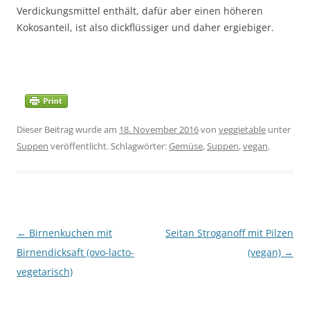
Verdickungsmittel enthält, dafür aber einen höheren
Kokosanteil, ist also dickflüssiger und daher ergiebiger.
Dieser Beitrag wurde am
18. November 2016
von
veggietable
unter
Suppen
veröffentlicht. Schlagwörter:
Gemüse
,
Suppen
,
vegan
.
Beitragsnavigation
←
Birnenkuchen mit
Seitan Stroganoff mit Pilzen
Birnendicksaft (ovo-lacto-
(vegan)
→
vegetarisch)