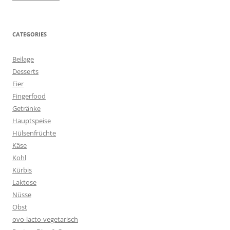
CATEGORIES
Beilage
Desserts
Eier
Fingerfood
Getränke
Hauptspeise
Hülsenfrüchte
Käse
Kohl
Kürbis
Laktose
Nüsse
Obst
ovo-lacto-vegetarisch