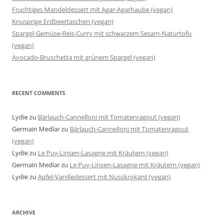
Fruchtiges Mandeldessert mit Agar-Agarhaube (vegan)
Knusprige Erdbeertaschen (vegan)
Spargel-Gemüse-Reis-Curry mit schwarzem Sesam-Naturtofu
(vegan)
Avocado-Bruschetta mit grünem Spargel (vegan)
RECENT COMMENTS
Lydie
zu
Bärlauch-Cannelloni mit Tomatenragout (vegan)
Germain Medlar
zu
Bärlauch-Cannelloni mit Tomatenragout
(vegan)
Lydie
zu
Le Puy-Linsen-Lasagne mit Kräutern (vegan)
Germain Medlar
zu
Le Puy-Linsen-Lasagne mit Kräutern (vegan)
Lydie
zu
Apfel-Vanilledessert mit Nusskrokant (vegan)
ARCHIVE