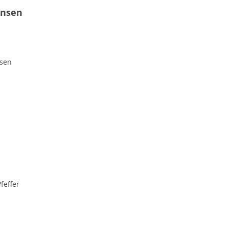
insen
nsen
feffer