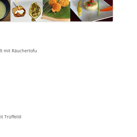
lt mit Räuchertofu
t Trüffelöl