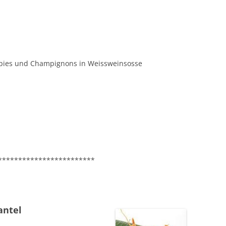
Spies und Champignons in Weissweinsosse
************************
mantel