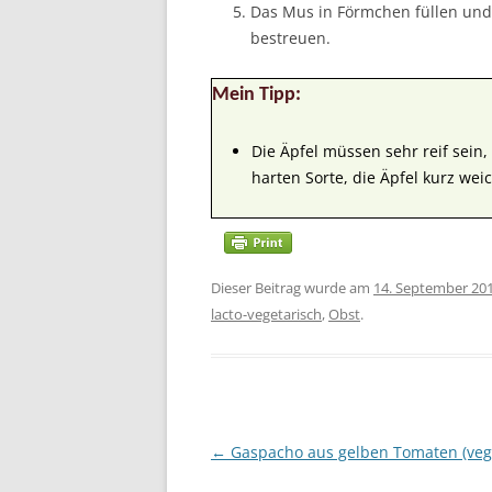
Das Mus in Förmchen füllen und
bestreuen.
Mein Tipp:
Die Äpfel müssen sehr reif sein, 
harten Sorte, die Äpfel kurz wei
Dieser Beitrag wurde am
14. September 20
lacto-vegetarisch
,
Obst
.
Beitragsnavigation
←
Gaspacho aus gelben Tomaten (veg