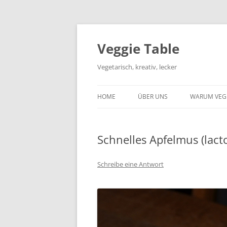
Zum
Inhalt
springen
Veggie Table
Vegetarisch, kreativ, lecker
HOME
ÜBER UNS
WARUM VEG
Schnelles Apfelmus (lact
Schreibe eine Antwort