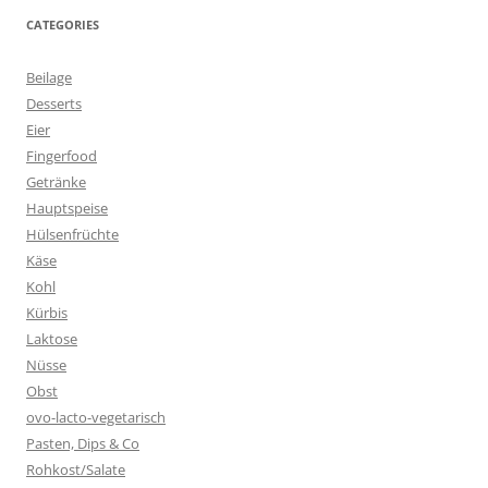
CATEGORIES
Beilage
Desserts
Eier
Fingerfood
Getränke
Hauptspeise
Hülsenfrüchte
Käse
Kohl
Kürbis
Laktose
Nüsse
Obst
ovo-lacto-vegetarisch
Pasten, Dips & Co
Rohkost/Salate