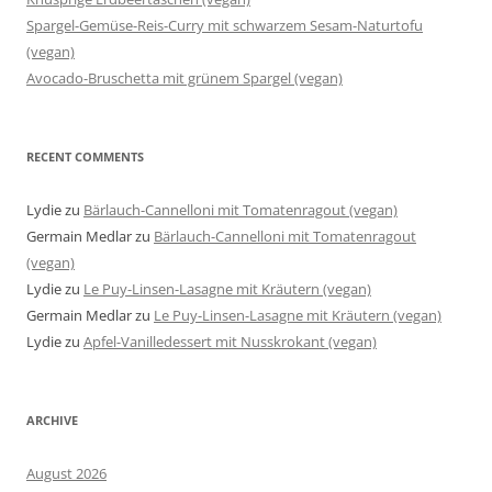
Spargel-Gemüse-Reis-Curry mit schwarzem Sesam-Naturtofu
(vegan)
Avocado-Bruschetta mit grünem Spargel (vegan)
RECENT COMMENTS
Lydie
zu
Bärlauch-Cannelloni mit Tomatenragout (vegan)
Germain Medlar
zu
Bärlauch-Cannelloni mit Tomatenragout
(vegan)
Lydie
zu
Le Puy-Linsen-Lasagne mit Kräutern (vegan)
Germain Medlar
zu
Le Puy-Linsen-Lasagne mit Kräutern (vegan)
Lydie
zu
Apfel-Vanilledessert mit Nusskrokant (vegan)
ARCHIVE
August 2026