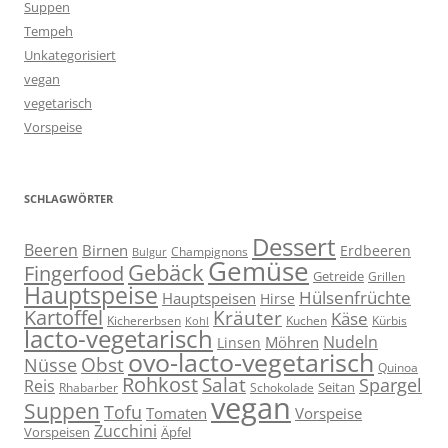
Suppen
Tempeh
Unkategorisiert
vegan
vegetarisch
Vorspeise
SCHLAGWÖRTER
Dessert
Beeren
Birnen
Erdbeeren
Champignons
Bulgur
Gemüse
Gebäck
Fingerfood
Getreide
Grillen
Hauptspeise
Hülsenfrüchte
Hauptspeisen
Hirse
Kartoffel
Kräuter
Käse
Kuchen
Kichererbsen
Kürbis
Kohl
lacto-vegetarisch
Nudeln
Möhren
Linsen
ovo-lacto-vegetarisch
Obst
Nüsse
Quinoa
Rohkost
Salat
Spargel
Reis
Seitan
Schokolade
Rhabarber
vegan
Suppen
Tofu
Tomaten
Vorspeise
Zucchini
Vorspeisen
Äpfel