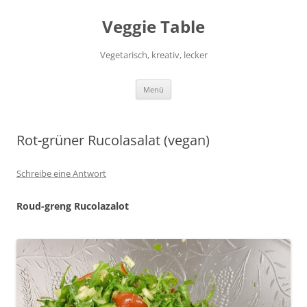
Zum
Inhalt
Veggie Table
springen
Vegetarisch, kreativ, lecker
Menü
Rot-grüner Rucolasalat (vegan)
Schreibe eine Antwort
Roud-greng Rucolazalot