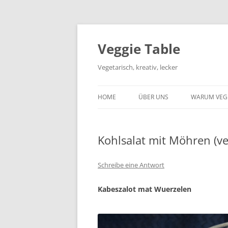
Zum
Inhalt
springen
Veggie Table
Vegetarisch, kreativ, lecker
HOME
ÜBER UNS
WARUM VEG
Kohlsalat mit Möhren (v
Schreibe eine Antwort
Kabeszalot
mat
Wuerzelen