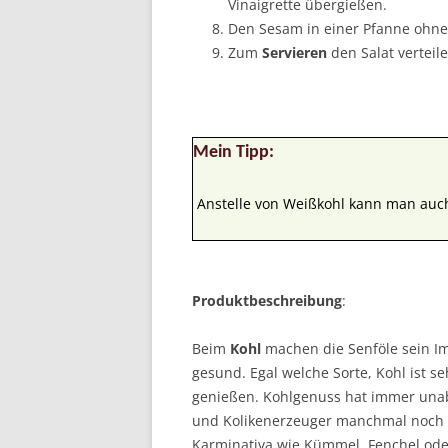
Vinaigrette übergießen.
Den Sesam in einer Pfanne ohne 
Zum
Servieren
den Salat verteil
Mein Tipp:
Anstelle von Weißkohl kann man auc
Produktbeschreibung
:
Beim
Kohl
machen die Senföle sein Im
gesund. Egal welche Sorte, Kohl ist s
genießen. Kohlgenuss hat immer unab
und Kolikenerzeuger manchmal noch a
Karminativa wie Kümmel, Fenchel oder