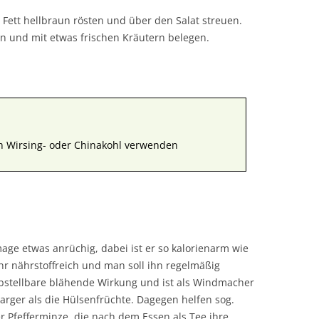
Fett hellbraun rösten und über den Salat streuen.
en und mit etwas frischen Kräutern belegen.
h Wirsing- oder Chinakohl verwenden
age etwas anrüchig, dabei ist er so kalorienarm wie
ehr nährstoffreich und man soll ihn regelmäßig
stellbare blähende Wirkung und ist als Windmacher
rger als die Hülsenfrüchte. Dagegen helfen sog.
 Pfefferminze, die nach dem Essen als Tee ihre