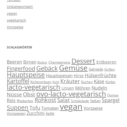
Unkategorisiert
vegan
vegetarisch
Vorspeise
SCHLAGWÖRTER
Dessert
Beeren
Birnen
Erdbeeren
Champignons
Bulgur
Gemüse
Gebäck
Fingerfood
Getreide
Grillen
Hauptspeise
Hülsenfrüchte
Hauptspeisen
Hirse
Kartoffel
Kräuter
Käse
Kuchen
Kichererbsen
Kürbis
Kohl
lacto-vegetarisch
Nudeln
Möhren
Linsen
ovo-lacto-vegetarisch
Obst
Nüsse
Quinoa
Rohkost
Salat
Spargel
Reis
Seitan
Schokolade
Rhabarber
vegan
Suppen
Tofu
Tomaten
Vorspeise
Zucchini
Vorspeisen
Äpfel