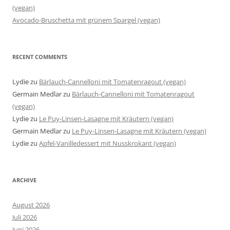
(vegan)
Avocado-Bruschetta mit grünem Spargel (vegan)
RECENT COMMENTS
Lydie
zu
Bärlauch-Cannelloni mit Tomatenragout (vegan)
Germain Medlar
zu
Bärlauch-Cannelloni mit Tomatenragout
(vegan)
Lydie
zu
Le Puy-Linsen-Lasagne mit Kräutern (vegan)
Germain Medlar
zu
Le Puy-Linsen-Lasagne mit Kräutern (vegan)
Lydie
zu
Apfel-Vanilledessert mit Nusskrokant (vegan)
ARCHIVE
August 2026
Juli 2026
Juni 2026