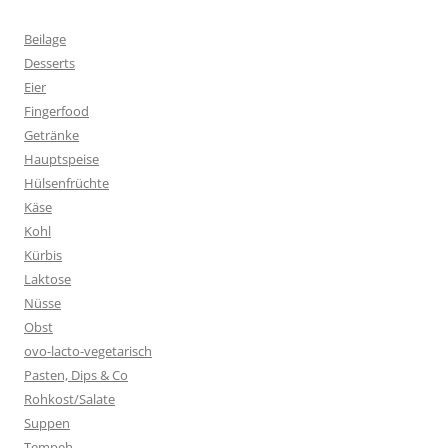
Beilage
Desserts
Eier
Fingerfood
Getränke
Hauptspeise
Hülsenfrüchte
Käse
Kohl
Kürbis
Laktose
Nüsse
Obst
ovo-lacto-vegetarisch
Pasten, Dips & Co
Rohkost/Salate
Suppen
Tempeh