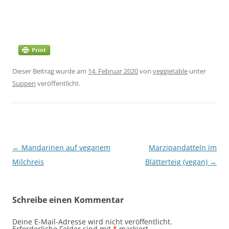
Dieser Beitrag wurde am
14. Februar 2020
von
veggietable
unter
Suppen
veröffentlicht.
Beitragsnavigation
←
Mandarinen auf veganem
Marzipandatteln im
Milchreis
Blätterteig (vegan)
→
Schreibe einen Kommentar
Deine E-Mail-Adresse wird nicht veröffentlicht.
Erforderliche Felder sind mit
*
markiert