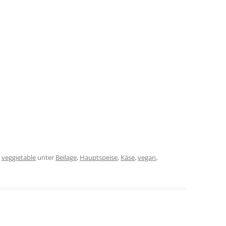
n
veggietable
unter
Beilage
,
Hauptspeise
,
Käse
,
vegan
,