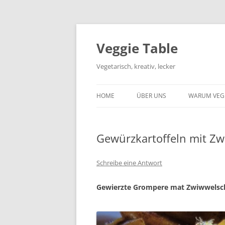
Zum
Inhalt
springen
Veggie Table
Vegetarisch, kreativ, lecker
HOME
ÜBER UNS
WARUM VEG
Gewürzkartoffeln mit Zw
Schreibe eine Antwort
Gewierzte Grompere mat Zwiwwelsc