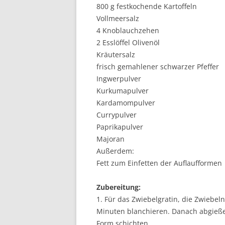
800 g festkochende Kartoffeln
Vollmeersalz
4 Knoblauchzehen
2 Esslöffel Olivenöl
Kräutersalz
frisch gemahlener schwarzer Pfeffer
Ingwerpulver
Kurkumapulver
Kardamompulver
Currypulver
Paprikapulver
Majoran
Außerdem:
Fett zum Einfetten der Auflaufformen
Zubereitung:
1. Für das Zwiebelgratin, die Zwiebel
Minuten blanchieren. Danach abgießen
Form schichten.