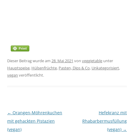
Dieser Beitrag wurde am
28. Mai 2021
von
veggietable
unter
Hauptspeise
,
Hülsenfrüchte
,
Pasten, Dips & Co
,
Unkategorisiert
,
vegan
veröffentlicht.
Beitragsnavigation
←
Orangen-Möhrenkuchen
Hefekranz mit
mit gehackten Pistazien
Rhabarbermusfüllung
(vegan)
(vegan)
→