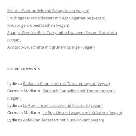
Kräuter-Bandnudeln mit Belugalinsen (vegan)
Fruchtiges Mandeldessert mit Agar-Agarhaube (vegan)
Knusprige Erdbeertaschen (vegan)
Spargel-Gemüse-Reis-Curry mit schwarzem Sesam-Naturtofu
(vegan)
Avocado-Bruschetta mit grünem Spargel (vegan)
RECENT COMMENTS
Lydie
zu
Bärlauch-Cannelloni mit Tomatenragout (vegan)
Germain Medlar
zu
Bärlauch-Cannelloni mit Tomatenragout
(vegan)
Lydie
zu
Le Puy-Linsen-Lasagne mit Kräutern (vegan)
Germain Medlar
zu
Le Puy-Linsen-Lasagne mit Kräutern (vegan)
Lydie
zu
Apfel-Vanilledessert mit Nusskrokant (vegan)