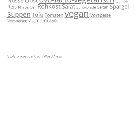
Obst
Nüsse
Quinoa
Rohkost
Salat
Spargel
Reis
Seitan
Schokolade
Rhabarber
vegan
Suppen
Tofu
Tomaten
Vorspeise
Zucchini
Vorspeisen
Äpfel
Stolz präsentiert von WordPress