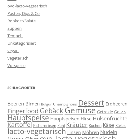
ovo-lacto-vegetarisch
Pasten, Dips & Co
Rohkost/Salate
Suppen
Tempeh
Unkategorisiert
vegan
vegetarisch
Vorspeise
SCHLAGWÖRTER
Dessert
Beeren
Birnen
Erdbeeren
Champignons
Bulgur
Gemüse
Gebäck
Fingerfood
Getreide
Grillen
Hauptspeise
Hülsenfrüchte
Hauptspeisen
Hirse
Kartoffel
Kräuter
Käse
Kuchen
Kichererbsen
Kürbis
Kohl
lacto-vegetarisch
Nudeln
Möhren
Linsen
ovo-lacto-vegetarisch