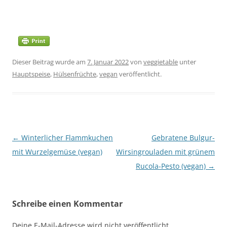
Dieser Beitrag wurde am
7. Januar 2022
von
veggietable
unter
Hauptspeise
,
Hülsenfrüchte
,
vegan
veröffentlicht.
Beitragsnavigation
←
Winterlicher Flammkuchen
Gebratene Bulgur-
mit Wurzelgemüse (vegan)
Wirsingrouladen mit grünem
Rucola-Pesto (vegan)
→
Schreibe einen Kommentar
Deine E-Mail-Adresse wird nicht veröffentlicht.