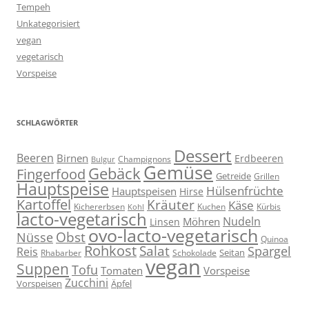
Tempeh
Unkategorisiert
vegan
vegetarisch
Vorspeise
SCHLAGWÖRTER
Dessert
Beeren
Birnen
Erdbeeren
Champignons
Bulgur
Gemüse
Gebäck
Fingerfood
Getreide
Grillen
Hauptspeise
Hülsenfrüchte
Hauptspeisen
Hirse
Kartoffel
Kräuter
Käse
Kuchen
Kichererbsen
Kürbis
Kohl
lacto-vegetarisch
Nudeln
Möhren
Linsen
ovo-lacto-vegetarisch
Obst
Nüsse
Quinoa
Rohkost
Salat
Spargel
Reis
Seitan
Schokolade
Rhabarber
vegan
Suppen
Tofu
Tomaten
Vorspeise
Zucchini
Vorspeisen
Äpfel