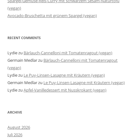
Spargel-Gemüse-Reis-Curry mit schwarzem Sesam-Naturtofu
(vegan)
Avocado-Bruschetta mit grünem Spargel (vegan)
RECENT COMMENTS
Lydie
zu
Bärlauch-Cannelloni mit Tomatenragout (vegan)
Germain Medlar
zu
Bärlauch-Cannelloni mit Tomatenragout
(vegan)
Lydie
zu
Le Puy-Linsen-Lasagne mit Kräutern (vegan)
Germain Medlar
zu
Le Puy-Linsen-Lasagne mit Kräutern (vegan)
Lydie
zu
Apfel-Vanilledessert mit Nusskrokant (vegan)
ARCHIVE
August 2026
Juli 2026