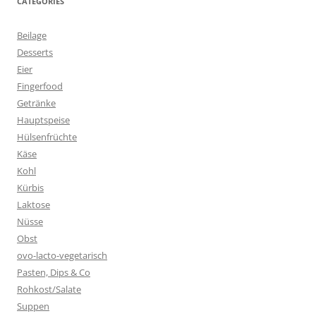
CATEGORIES
Beilage
Desserts
Eier
Fingerfood
Getränke
Hauptspeise
Hülsenfrüchte
Käse
Kohl
Kürbis
Laktose
Nüsse
Obst
ovo-lacto-vegetarisch
Pasten, Dips & Co
Rohkost/Salate
Suppen