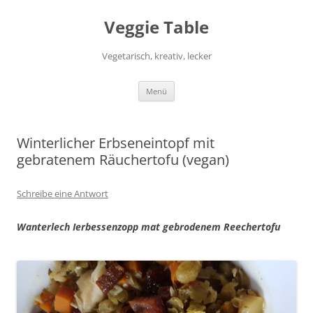
Zum
Inhalt
Veggie Table
springen
Vegetarisch, kreativ, lecker
Menü
Winterlicher Erbseneintopf mit
gebratenem Räuchertofu (vegan)
Schreibe eine Antwort
Wanterlech Ierbessenzopp mat gebrodenem Reechertofu