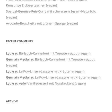
Knusprige Erdbeertaschen (vegan)
Spargel-Gemüse-Reis-Curry mit schwarzem Sesam-Naturtofu
(vegan)
Avocado-Bruschetta mit grünem Spargel (vegan)
RECENT COMMENTS
Lydie
zu
Bärlauch-Cannelloni mit Tomatenragout (vegan)
Germain Medlar
zu
Bärlauch-Cannelloni mit Tomatenragout
(vegan)
Lydie
zu
Le Puy-Linsen-Lasagne mit Kräutern (vegan)
Germain Medlar
zu
Le Puy-Linsen-Lasagne mit Kräutern (vegan)
Lydie
zu
Apfel-Vanilledessert mit Nusskrokant (vegan)
ARCHIVE