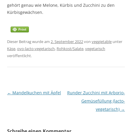
gehört genau wie Melone, Kürbis und Zucchini zu den
Kürbisgewächsen.
Dieser Beitrag wurde am
2. September 2022
von
veggietable
unter
Käse
,
ovo-lacto-vegetarisch
,
Rohkost/Salate
,
vegetarisch
veröffentlicht.
Beitragsnavigation
←
Mandelkuchen mit Äpfel
Runder Zucchini mit Arborio-
Gemüsefüllung (lacto-
vegetarisch)
→
Schreibe einen Kommentar