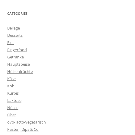
CATEGORIES
Beilage
Desserts
Eier
Fingerfood
Getränke
Hauptspeise
Hülsenfrüchte
Käse
Kohl
Kürbis
Laktose
Nüsse
Obst
ovo-lacto-vegetarisch
Pasten, Dips & Co