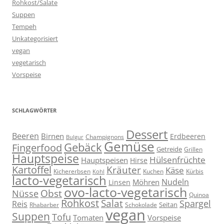
Rohkost/Salate
Suppen
Tempeh
Unkategorisiert
vegan
vegetarisch
Vorspeise
SCHLAGWÖRTER
Dessert
Beeren
Birnen
Erdbeeren
Champignons
Bulgur
Gemüse
Gebäck
Fingerfood
Getreide
Grillen
Hauptspeise
Hülsenfrüchte
Hauptspeisen
Hirse
Kartoffel
Kräuter
Käse
Kuchen
Kichererbsen
Kürbis
Kohl
lacto-vegetarisch
Nudeln
Möhren
Linsen
ovo-lacto-vegetarisch
Obst
Nüsse
Quinoa
Rohkost
Salat
Spargel
Reis
Seitan
Schokolade
Rhabarber
vegan
Suppen
Tofu
Tomaten
Vorspeise