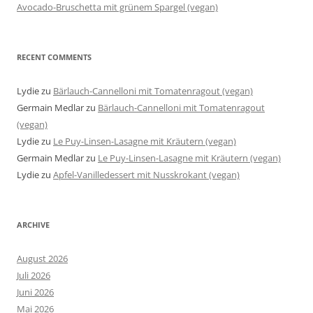
Avocado-Bruschetta mit grünem Spargel (vegan)
RECENT COMMENTS
Lydie
zu
Bärlauch-Cannelloni mit Tomatenragout (vegan)
Germain Medlar
zu
Bärlauch-Cannelloni mit Tomatenragout
(vegan)
Lydie
zu
Le Puy-Linsen-Lasagne mit Kräutern (vegan)
Germain Medlar
zu
Le Puy-Linsen-Lasagne mit Kräutern (vegan)
Lydie
zu
Apfel-Vanilledessert mit Nusskrokant (vegan)
ARCHIVE
August 2026
Juli 2026
Juni 2026
Mai 2026