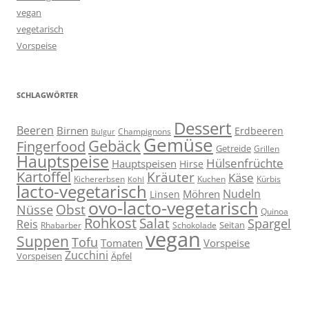
vegan
vegetarisch
Vorspeise
SCHLAGWÖRTER
Dessert
Beeren
Birnen
Erdbeeren
Champignons
Bulgur
Gemüse
Gebäck
Fingerfood
Getreide
Grillen
Hauptspeise
Hülsenfrüchte
Hauptspeisen
Hirse
Kartoffel
Kräuter
Käse
Kuchen
Kichererbsen
Kürbis
Kohl
lacto-vegetarisch
Nudeln
Möhren
Linsen
ovo-lacto-vegetarisch
Obst
Nüsse
Quinoa
Rohkost
Salat
Spargel
Reis
Seitan
Schokolade
Rhabarber
vegan
Suppen
Tofu
Tomaten
Vorspeise
Zucchini
Vorspeisen
Äpfel