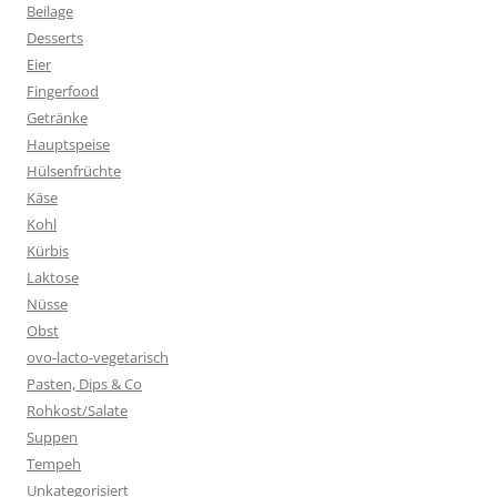
Beilage
Desserts
Eier
Fingerfood
Getränke
Hauptspeise
Hülsenfrüchte
Käse
Kohl
Kürbis
Laktose
Nüsse
Obst
ovo-lacto-vegetarisch
Pasten, Dips & Co
Rohkost/Salate
Suppen
Tempeh
Unkategorisiert