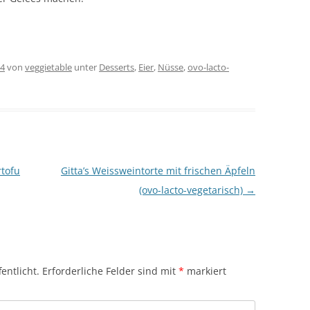
24
von
veggietable
unter
Desserts
,
Eier
,
Nüsse
,
ovo-lacto-
tofu
Gitta’s Weissweintorte mit frischen Äpfeln
(ovo-lacto-vegetarisch)
→
entlicht.
Erforderliche Felder sind mit
*
markiert