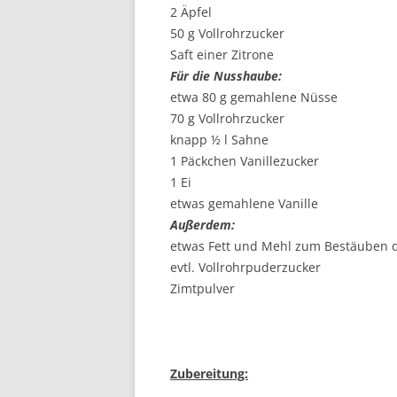
2 Äpfel
50 g Vollrohrzucker
Saft einer Zitrone
Für die Nusshaube:
etwa 80 g gemahlene Nüsse
70 g Vollrohrzucker
knapp ½ l Sahne
1 Päckchen Vanillezucker
1 Ei
etwas gemahlene Vanille
Außerdem:
etwas Fett und Mehl zum Bestäuben 
evtl. Vollrohrpuderzucker
Zimtpulver
Zubereitung: