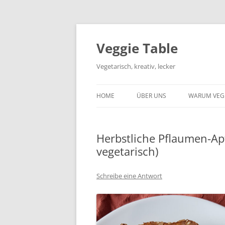
Zum
Inhalt
springen
Veggie Table
Vegetarisch, kreativ, lecker
HOME
ÜBER UNS
WARUM VEG
Herbstliche Pflaumen-Apf
vegetarisch)
Schreibe eine Antwort