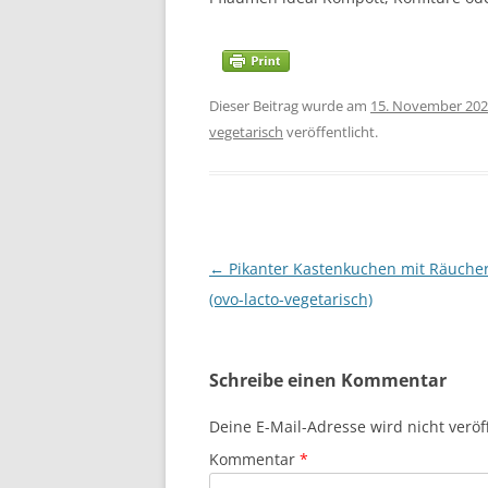
Dieser Beitrag wurde am
15. November 20
vegetarisch
veröffentlicht.
Beitragsnavigation
←
Pikanter Kastenkuchen mit Räucher
(ovo-lacto-vegetarisch)
Schreibe einen Kommentar
Deine E-Mail-Adresse wird nicht veröff
Kommentar
*