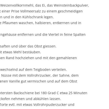
Weizenvollkornmehl, das Ei, das Weinsteinbackpulver,
it einer Prise Vollmeersalz zu einem geschmeidigen
eln und in den Kühlschrank legen.
e Pflaumen waschen, halbieren, entkernen und in
erngehäuse entfernen und die Viertel in feine Spalten
tsaften und über das Obst giessen.
mit etwas Mehl bestäuben.
einen Rand hochziehen und mit den gemahlenen
bwechselnd auf dem Teigboden verteilen.
Nüsse mit dem Vollrohrzucker, der Sahne, dem
lenen Vanille gut vermischen und auf dem Obst
untersten Backschiene bei 180 Grad C etwa 25 Minuten
ackofen nehmen und abkühlen lassen.
Torte evtl. mit etwas Vollrohrpuderzucker und